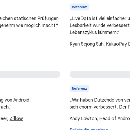
Referenz
reichen statischen Prüfungen
„LiveData ist viel einfacher
angenehm wie möglich macht.“
Lesbarkeit wurde verbessert
Lebenszyklus kümmern.“
Ryan Sejong Suh, KakaoPay 
Referenz
ng von Android-
„Wir haben Dutzende von ve
fach.“
sich enorm verbessert. Der F
neer,
Zillow
Andy Lawton, Head of Androi