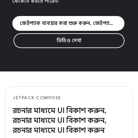
ফোকাস করতে পারেন।
জেটপ্যাক ব্যবহার করা শুরু করুন, জেটপ্যাক ব্যবহার শুরু করুন, জেটপ্যাক ব্যবহার শুরু করুন
ভিডিও দেখা
JETPACK COMPOSE
রচনার মাধ্যমে UI বিকাশ করুন,
রচনার মাধ্যমে UI বিকাশ করুন,
রচনার মাধ্যমে UI বিকাশ করুন