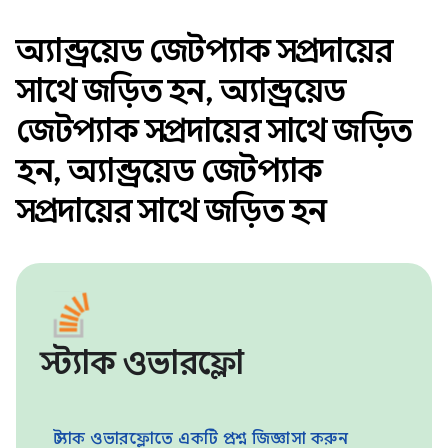
অ্যান্ড্রয়েড জেটপ্যাক সম্প্রদায়ের
সাথে জড়িত হন, অ্যান্ড্রয়েড
জেটপ্যাক সম্প্রদায়ের সাথে জড়িত
হন, অ্যান্ড্রয়েড জেটপ্যাক
সম্প্রদায়ের সাথে জড়িত হন
স্ট্যাক ওভারফ্লো
স্ট্যাক ওভারফ্লোতে একটি প্রশ্ন জিজ্ঞাসা করুন