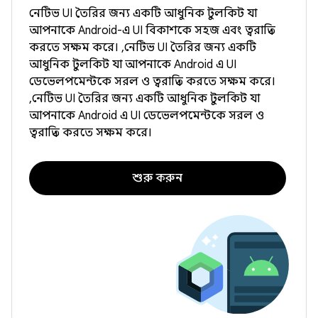
নেটিভ UI তৈরির জন্য একটি আধুনিক টুলকিট যা
আপনাকে Android-এ UI বিকাশকে সহজ এবং ত্বরান্বিত
করতে সক্ষম করে। ,নেটিভ UI তৈরির জন্য একটি
আধুনিক টুলকিট যা আপনাকে Android এ UI
ডেভেলপমেন্টকে সরল ও ত্বরান্বিত করতে সক্ষম করে।
,নেটিভ UI তৈরির জন্য একটি আধুনিক টুলকিট যা
আপনাকে Android এ UI ডেভেলপমেন্টকে সরল ও
ত্বরান্বিত করতে সক্ষম করে।
শুরু করুন