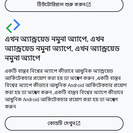
টিউটোরিয়াল শুরু করুন
open_in_new
এখন অ্যান্ড্রয়েড নমুনা অ্যাপে, এখন
অ্যান্ড্রয়েড নমুনা অ্যাপে, এখন অ্যান্ড্রয়েড
নমুনা অ্যাপে
একটি বাস্তব বিশ্বের অ্যাপে কীভাবে আধুনিক অ্যান্ড্রয়েড
আর্কিটেকচার প্রয়োগ করা হয় তা অন্বেষণ করুন ,একটি বাস্তব
বিশ্বের অ্যাপে কীভাবে আধুনিক Android আর্কিটেকচার প্রয়োগ
করা হয় তা অন্বেষণ করুন ,একটি বাস্তব বিশ্বের অ্যাপে কীভাবে
আধুনিক Android আর্কিটেকচার প্রয়োগ করা হয় তা অন্বেষণ
করুন
কোডটি দেখুন
open_in_new