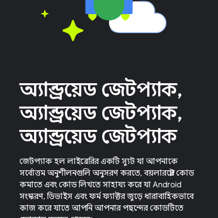
অ্যান্ড্রয়েড জেটপ্যাক,
অ্যান্ড্রয়েড জেটপ্যাক,
অ্যান্ড্রয়েড জেটপ্যাক
জেটপ্যাক হল লাইব্রেরির একটি স্যুট যা আপনাকে
সর্বোত্তম অনুশীলনগুলি অনুসরণ করতে, বয়লারপ্লেট কোড
কমাতে এবং কোড লিখতে সাহায্য করে যা Android
সংস্করণ, ডিভাইস এবং ফর্ম ফ্যাক্টর জুড়ে ধারাবাহিকভাবে
কাজ করে যাতে আপনি আপনার পছন্দের কোডটিতে