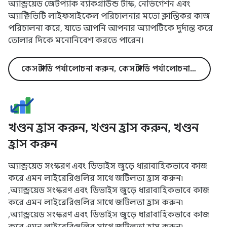
অ্যান্ড্রয়েড জেটপ্যাক ব্যাকগ্রাউন্ড টাস্ক, নেভিগেশন এবং
অ্যাক্টিভিটি লাইফসাইকেল পরিচালনার মতো ক্লান্তিকর কাজ
পরিচালনা করে, যাতে আপনি আপনার অ্যাপটিকে দুর্দান্ত করে
তোলার দিকে মনোনিবেশ করতে পারেন।
কেস স্টাডি পর্যালোচনা করুন, কেস স্টাডি পর্যালোচনা করুন, কেস স্টাডি পর্যালোচনা করুন
খণ্ডন হ্রাস করুন, খণ্ডন হ্রাস করুন, খণ্ডন
হ্রাস করুন
অ্যান্ড্রয়েড সংস্করণ এবং ডিভাইস জুড়ে ধারাবাহিকভাবে কাজ
করে এমন লাইব্রেরিগুলির সাথে জটিলতা হ্রাস করুন৷
,অ্যান্ড্রয়েড সংস্করণ এবং ডিভাইস জুড়ে ধারাবাহিকভাবে কাজ
করে এমন লাইব্রেরিগুলির সাথে জটিলতা হ্রাস করুন৷
,অ্যান্ড্রয়েড সংস্করণ এবং ডিভাইস জুড়ে ধারাবাহিকভাবে কাজ
করে এমন লাইব্রেরিগুলির সাথে জটিলতা হ্রাস করুন৷