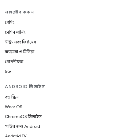
এক্সপ্লোর করুন
গেমিং
মেশিন লার্নিং
স্বাস্থ্য এবং ফিটনেস
ক্যামেরা ও মিডিয়া
গোপনীয়তা
5G
ANDROID ডিভাইস
বড় স্ক্রিন
Wear OS
ChromeOS ডিভাইস
গাড়ির জন্য Android
Android TV