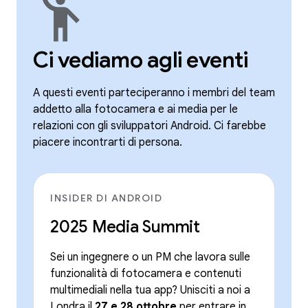
emoji_people
Ci vediamo agli eventi
A questi eventi parteciperanno i membri del team
addetto alla fotocamera e ai media per le
relazioni con gli sviluppatori Android. Ci farebbe
piacere incontrarti di persona.
INSIDER DI ANDROID
2025 Media Summit
Sei un ingegnere o un PM che lavora sulle
funzionalità di fotocamera e contenuti
multimediali nella tua app? Unisciti a noi a
Londra il
27 e 28 ottobre
per entrare in