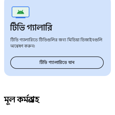
টিভি গ্যালারি
টিভি গ্যালারিতে টিভিগুলির জন্য মিডিয়া ডিজাইনগুলি
অন্বেষণ করুন৷
টিভি গ্যালারিতে যান
মূল কর্মপ্রবাহ