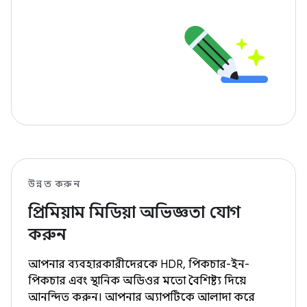
উন্নত করুন
প্রিমিয়াম মিডিয়া অভিজ্ঞতা যোগ
করুন
আপনার ব্যবহারকারীদেরকে HDR, পিকচার-ইন-
পিকচার এবং স্থানিক অডিওর মতো বৈশিষ্ট্য দিয়ে
আনন্দিত করুন। আপনার অ্যাপটিকে আলাদা করে