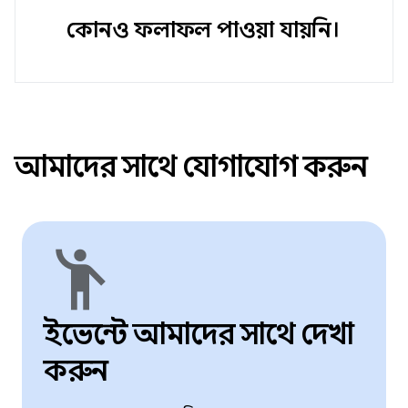
কোনও ফলাফল পাওয়া যায়নি।
আমাদের সাথে যোগাযোগ করুন
emoji_people
ইভেন্টে আমাদের সাথে দেখা
করুন