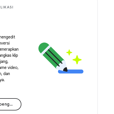
LIKASI
mengedit
versi
menerapkan
ngkas klip
jang,
ame video,
, dan
ya.
editan