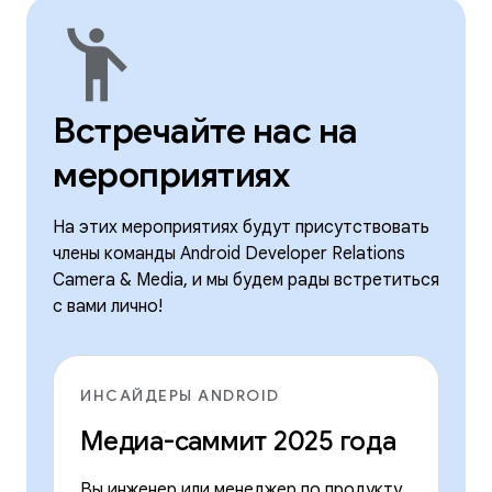
emoji_people
Встречайте нас на
мероприятиях
На этих мероприятиях будут присутствовать
члены команды Android Developer Relations
Camera & Media, и мы будем рады встретиться
с вами лично!
ИНСАЙДЕРЫ ANDROID
Медиа-саммит 2025 года
Вы инженер или менеджер по продукту,