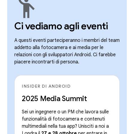
emoji_people
Ci vediamo agli eventi
A questi eventi parteciperanno i membri del team
addetto alla fotocamera e ai media per le
relazioni con gli sviluppatori Android. Ci farebbe
piacere incontrarti di persona.
INSIDER DI ANDROID
2025 Media Summit
Sei un ingegnere o un PM che lavora sulle
funzionalità di fotocamera e contenuti
multimediali nella tua app? Unisciti a noi a
Londra il
27 e 28 ottobre
per entrare in