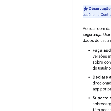
Observação
usuário
na Centra
Ao lidar com da
segurança. Use 
dados do usuár
Faça aud
versões m
sobre com
de usuário
Declare 
direcionad
app por p
Suporte
sobrecarga
têm aces