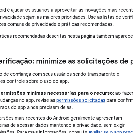
id é ajudar os usuários a aproveitar as inovações mais recent
rivacidade sejam as maiores prioridades. Use as listas de ve
izes comuns de privacidade e práticas recomendadas.
áticas recomendadas descritas nesta página também aparec
verificação: minimize as solicitações de
o de confiança com seus usuários sendo transparente e
es controle sobre o uso do app.
permissões mínimas necessárias para o recurso
: ao faze
udanças no app, revise as
permissões solicitadas
para confir
ursos do app ainda precisam delas.
ersões mais recentes do Android geralmente apresentam
iras de acessar dados mantendo a privacidade, sem exigir
issões. Para mais informações, consulte
Avaliar se o app prec