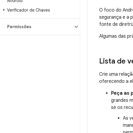
Android
O foco do Andro
Verificador de Chaves
segurança e a p
fonte de diretr
Permissões
Algumas das pr
Lista de 
Crie uma relaçã
oferecendo a el
Peça as 
grandes m
se os rec
As v
mane
perm