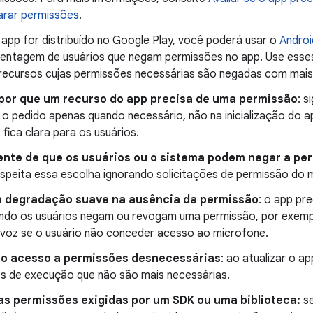
arar permissões
.
 app for distribuído no Google Play, você poderá usar o
Androi
entagem de usuários que negam permissões no app. Use esses 
recursos cujas permissões necessárias são negadas com mais
 por que um recurso do app precisa de uma permissão
: s
 o pedido apenas quando necessário, não na inicialização do a
fica clara para os usuários.
iente de que os usuários ou o sistema podem negar a pe
espeita essa escolha ignorando solicitações de permissão do
 degradação suave na ausência da permissão
: o app pr
ndo os usuários negam ou revogam uma permissão, por exempl
 voz se o usuário não conceder acesso ao microfone.
o acesso a permissões desnecessárias
: ao atualizar o a
s de execução que não são mais necessárias.
as permissões exigidas por um SDK ou uma biblioteca:
se