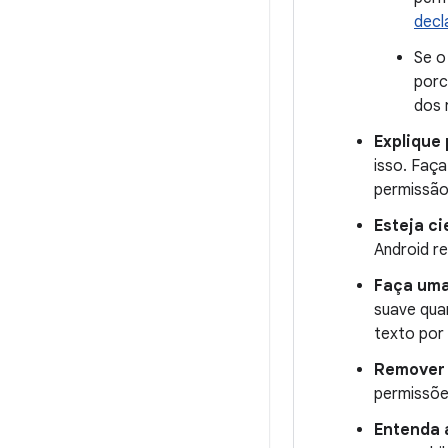
decl
Se o
porc
dos 
Explique
isso. Faça
permissão 
Esteja c
Android r
Faça uma
suave qua
texto por
Remover 
permissõe
Entenda 