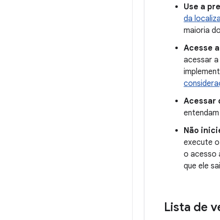
Use a pr
da locali
maioria d
Acesse a
acessar a
implement
considera
Acessar d
entendam 
Não inic
execute o 
o acesso 
que ele sa
Lista de 