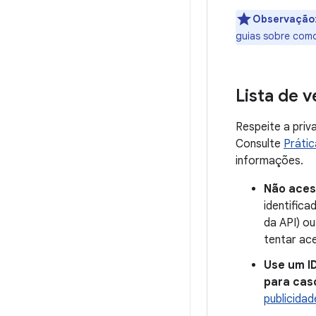
Observação
guias sobre com
Lista de v
Respeite a priv
Consulte
Prátic
informações.
Não acess
identifica
da API) o
tentar ace
Use um ID
para cas
publicidad