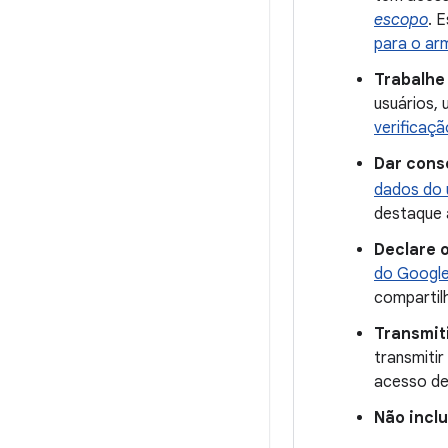
escopo
. 
para o a
Trabalhe
usuários, 
verificaç
Dar cons
dados do 
destaque 
Declare 
do Google
compartil
Transmit
transmitir
acesso de
Não incl