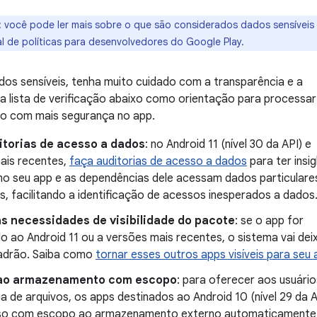
: você pode ler mais sobre o que são considerados dados sensíveis
l de políticas para desenvolvedores do Google Play.
dos sensíveis, tenha muito cuidado com a transparência e a
a lista de verificação abaixo como orientação para processar
io com mais segurança no app.
itorias de acesso a dados
: no Android 11 (nível 30 da API) e
ais recentes,
faça auditorias de acesso a dados
para ter insi
o seu app e as dependências dele acessam dados particulare
s, facilitando a identificação de acessos inesperados a dados
as necessidades de visibilidade do pacote
: se o app for
o ao Android 11 ou a versões mais recentes, o sistema vai deixa
adrão. Saiba como
tornar esses outros apps visíveis para seu
 ao armazenamento com escopo
: para oferecer aos usuário
 de arquivos, os apps destinados ao Android 10 (nível 29 da 
so com escopo ao armazenamento externo automaticamente