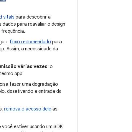
d vitals
para descobrir a
dados para reavaliar o design
 frequência.
iga o
fluxo recomendado
para
pp. Assim, a necessidade da
rmissão várias vezes
: o
 mesmo app.
ecisa fazer uma degradação
o, desativando a entrada de
pp,
remova o acesso dele
às
 você estiver usando um SDK