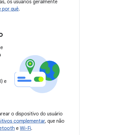
as, os usuários geralmente
e por quê
.
o
se
a
I) e
arear o dispositivo do usuário
sitivos complementar
, que não
etooth
e
Wi-Fi
.