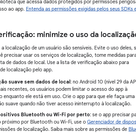
blioteca que acessa dados protegidos por permissões perigos
isso ao app.
Entenda as permissões exigidas pelos seus SDKs 
erificação: minimize o uso da localizaçã
a localização de um usuário são sensíveis. Evite o uso deles, 
cê precisar usar os serviços de localização, tome medidas par
ta de dados de local. Use a lista de verificação abaixo para
 de localização pelo app.
ão suave sem dados de local
: no Android 10 (nível 29 da AP
ais recentes, os usuários podem limitar o acesso do app à
o enquanto ele está em uso. Crie o app para que ele faça uma
o suave quando não tiver acesso ininterrupto à localização.
ositivos Bluetooth ou Wi-Fi por perto
: se o app precisar p
 próximo por Bluetooth ou Wi-Fi, use o
Gerenciador de dispo
missões de localização. Saiba mais sobre as permissões de
Blu