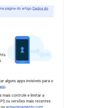
 na página do artigo
Dados do
ghts
s
.
r alguns apps invisíveis para o
 app
.
s mais controle e limitar a
API) ou versões mais recentes
 ou
armazenamento com