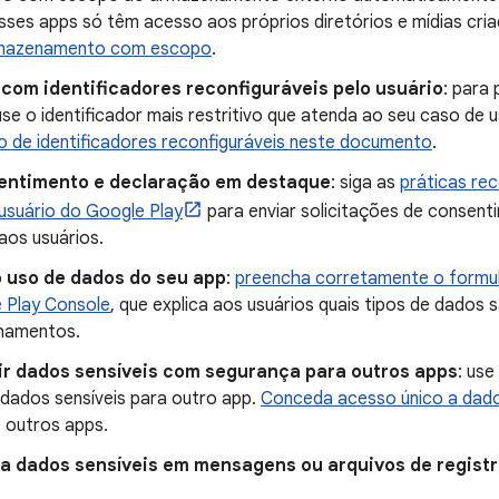
Esses apps só têm acesso aos próprios diretórios e mídias cri
rmazenamento com escopo
.
 com identificadores reconfiguráveis pelo usuário
: para
use o identificador mais restritivo que atenda ao seu caso de 
ão de identificadores reconfiguráveis neste documento
.
entimento e declaração em destaque
: siga as
práticas re
usuário do Google Play
para enviar solicitações de consent
aos usuários.
o uso de dados do seu app
:
preencha corretamente o formul
 Play Console
, que explica aos usuários quais tipos de dados
hamentos.
ir dados sensíveis com segurança para outros apps
: use
 dados sensíveis para outro app.
Conceda acesso único a dad
 outros apps.
ua dados sensíveis em mensagens ou arquivos de regist