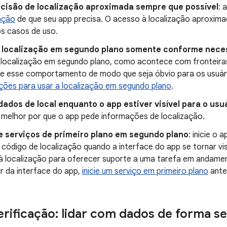
ecisão de localização aproximada sempre que possível
: 
zação
de que seu app precisa. O acesso à localização aproximad
os casos de uso.
 localização em segundo plano somente conforme nece
 localização em segundo plano, como acontece com fronteiras 
e esse comportamento de modo que seja óbvio para os usuári
ções para usar a localização em segundo plano
.
ados de local enquanto o app estiver visível para o usu
melhor por que o app pede informações de localização.
ie serviços de primeiro plano em segundo plano
: inicie o
código de localização quando a interface do app se tornar vis
à localização para oferecer suporte a uma tarefa em andament
ir da interface do app,
inicie um serviço em primeiro plano
ante
verificação: lidar com dados de forma s