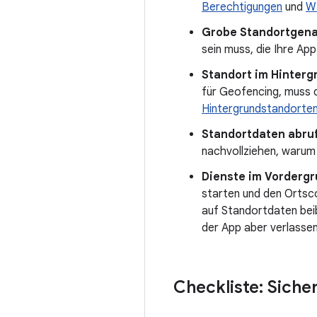
Berechtigungen
und
W
Grobe Standortgena
sein muss, die Ihre Ap
Standort im Hinterg
für Geofencing, muss d
Hintergrundstandorte
Standortdaten abruf
nachvollziehen, warum
Dienste im Vordergru
starten und den Ortsc
auf Standortdaten beib
der App aber verlasse
Checkliste: Sich