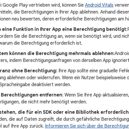
i Google Play vertrieben wird, können Sie
Android Vitals
verwen
itteln, die Berechtigungen in Ihrer App ablehnen. Anhand diese
ionen neu bewerten, deren erforderliche Berechtigungen am h
 eine Funktion in Ihrer App eine Berechtigung benötigt
:
Fordern Sie die Berechtigung an, wenn sie benötigt wird, und ni
warum die Berechtigung erforderlich ist.
stem können die Berechtigung mehrmals ablehnen
:Androi
ers, indem Berechtigungsanfragen von derselben App ignorier
eranz ohne Berechtigung:
Ihre App sollte eine graduelle Feh
ung ablehnen oder widerrufen. Wenn ein Nutzer beispielsweise 
ie Spracheingabe deaktiviert werden.
e Berechtigungen entfernen
: Wenn Sie Ihre App aktualisieren
htigungen, die nicht mehr benötigt werden.
ehen, die für ein SDK oder eine Bibliothek erforderlich
den, die auf Daten zugreift, die durch gefährliche Berechtigun
el auf Ihre App zurück.
Informieren Sie sich über die Berechtigu