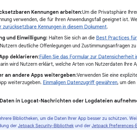
ücksetzbaren Kennungen arbeiten
:Um die Privatsphäre Ihre
Kennung verwenden, die für Ihren Anwendungsfall geeignet ist. W
ür zurücksetzbare Kennungen in diesem Dokument
.
ng und Einwilligung:
Halten Sie sich an die
Best Practices für
 Nutzern deutliche Offenlegungen und Zustimmungsanfragen zu 
App deklarieren
:
Füllen Sie das Formular zur Datensicherheit 
Darin wird Nutzern erklärt, welche Arten von Nutzerdaten Ihre 
er an andere Apps weitergeben
:Verwenden Sie eine explizit
 App weiterzugeben.
Einmaligen Datenzugriff gewähren
, um den
n Daten in Logcat-Nachrichten oder Logdateien aufnehm
hrere Bibliotheken, um die Daten Ihrer App besser zu schützen. Wei
ndung der
Jetpack Security-Bibliothek
und der
Jetpack Preferences-B