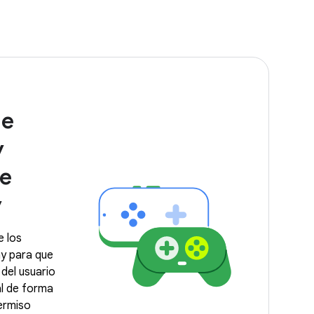
de
y
de
y
e los
ay para que
del usuario
al de forma
permiso