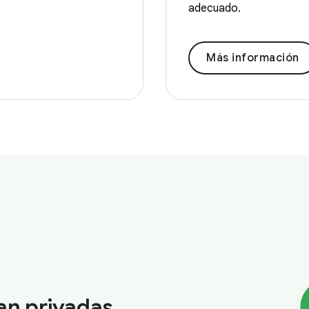
adecuado.
Más información
an privadas