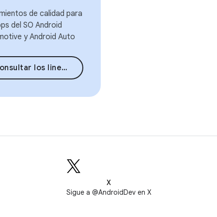
mientos de calidad para
pps del SO Android
otive y Android Auto
nsultar los lineamientos
X
Sigue a @AndroidDev en X