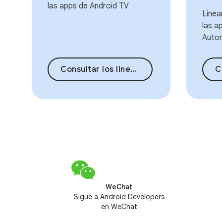
las apps de Android TV
Linea
las a
Autom
Consultar los lineamientos
Co
WeChat
Sigue a Android Developers
en WeChat