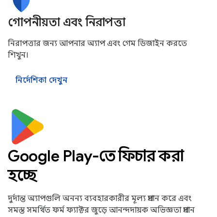
গোপনীয়তা এবং নিরাপত্তা
নিরাপত্তার জন্য আপনার অ্যাপ এবং গেম ডিজাইন করতে
শিখুন।
নির্দেশিকা দেখুন
Google Play-তে ফিচার করা
হচ্ছে
দুর্দান্ত অ্যাপগুলি অনন্য ব্যবহারকারীর মূল্য প্রদান করে এবং
সমস্ত সমর্থিত ফর্ম ফ্যাক্টর জুড়ে আনন্দদায়ক অভিজ্ঞতা প্রদান