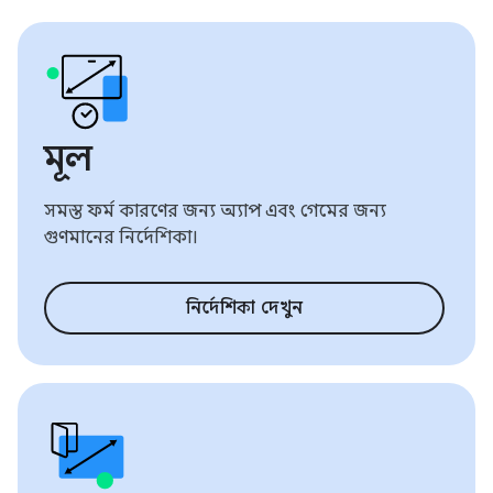
মূল
সমস্ত ফর্ম কারণের জন্য অ্যাপ এবং গেমের জন্য
গুণমানের নির্দেশিকা।
নির্দেশিকা দেখুন