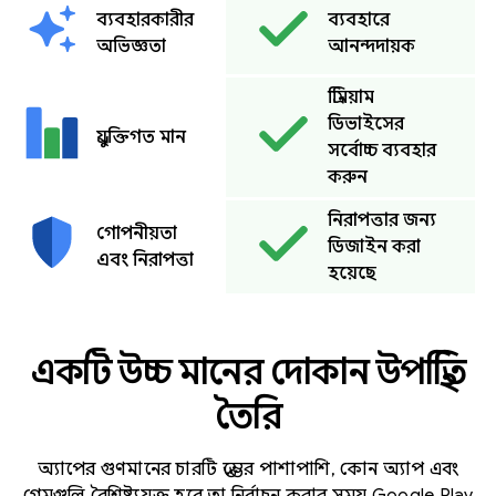
ব্যবহারকারীর
ব্যবহারে
অভিজ্ঞতা
আনন্দদায়ক
প্রিমিয়াম
ডিভাইসের
প্রযুক্তিগত মান
সর্বোচ্চ ব্যবহার
করুন
নিরাপত্তার জন্য
গোপনীয়তা
ডিজাইন করা
এবং নিরাপত্তা
হয়েছে
একটি উচ্চ মানের দোকান উপস্থিতি
তৈরি
অ্যাপের গুণমানের চারটি স্তম্ভের পাশাপাশি, কোন অ্যাপ এবং