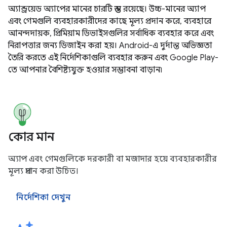
অ্যান্ড্রয়েড অ্যাপের মানের চারটি স্তম্ভ রয়েছে। উচ্চ-মানের অ্যাপ
এবং গেমগুলি ব্যবহারকারীদের কাছে মূল্য প্রদান করে, ব্যবহারে
আনন্দদায়ক, প্রিমিয়াম ডিভাইসগুলির সর্বাধিক ব্যবহার করে এবং
নিরাপত্তার জন্য ডিজাইন করা হয়। Android-এ দুর্দান্ত অভিজ্ঞতা
তৈরি করতে এই নির্দেশিকাগুলি ব্যবহার করুন এবং Google Play-
তে আপনার বৈশিষ্ট্যযুক্ত হওয়ার সম্ভাবনা বাড়ান৷
কোর মান
অ্যাপ এবং গেমগুলিকে দরকারী বা মজাদার হয়ে ব্যবহারকারীর
মূল্য প্রদান করা উচিত।
নির্দেশিকা দেখুন