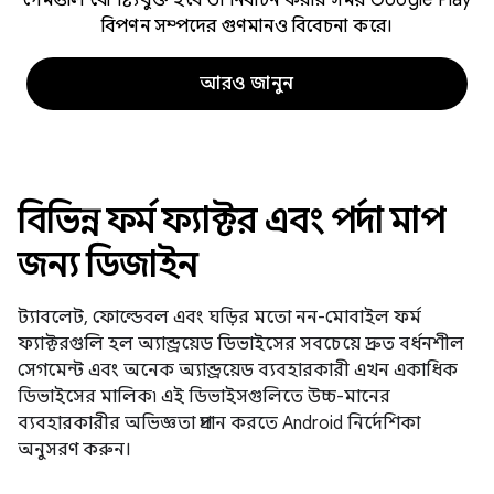
গেমগুলি বৈশিষ্ট্যযুক্ত হবে তা নির্বাচন করার সময় Google Play
বিপণন সম্পদের গুণমানও বিবেচনা করে।
আরও জানুন
বিভিন্ন ফর্ম ফ্যাক্টর এবং পর্দা মাপ
জন্য ডিজাইন
ট্যাবলেট, ফোল্ডেবল এবং ঘড়ির মতো নন-মোবাইল ফর্ম
ফ্যাক্টরগুলি হল অ্যান্ড্রয়েড ডিভাইসের সবচেয়ে দ্রুত বর্ধনশীল
সেগমেন্ট এবং অনেক অ্যান্ড্রয়েড ব্যবহারকারী এখন একাধিক
ডিভাইসের মালিক৷ এই ডিভাইসগুলিতে উচ্চ-মানের
ব্যবহারকারীর অভিজ্ঞতা প্রদান করতে Android নির্দেশিকা
অনুসরণ করুন।