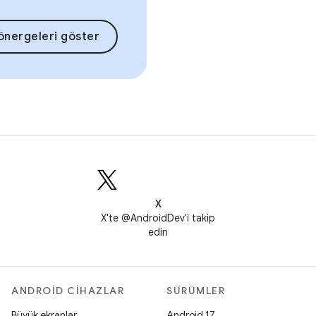
önergeleri göster
X
X'te @AndroidDev'i takip
edin
ANDROID CIHAZLAR
SÜRÜMLER
Büyük ekranlar
Android 17