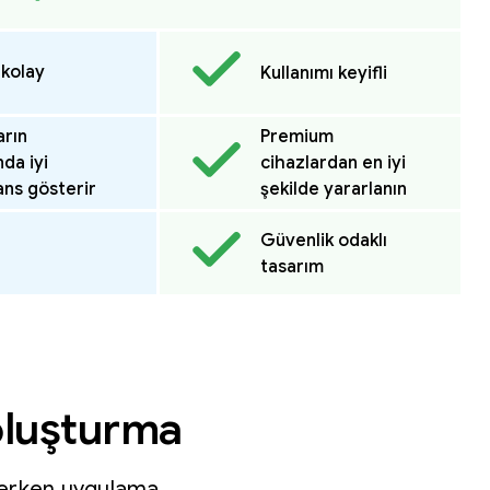
 kolay
Kullanımı keyifli
arın
Premium
nda iyi
cihazlardan en iyi
ns gösterir
şekilde yararlanın
Güvenlik odaklı
tasarım
 oluşturma
eçerken uygulama