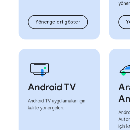
yöner
Yönergeleri göster
Y
Android TV
Ar
An
Android TV uygulamaları için
kalite yönergeleri.
Andro
Autom
için k