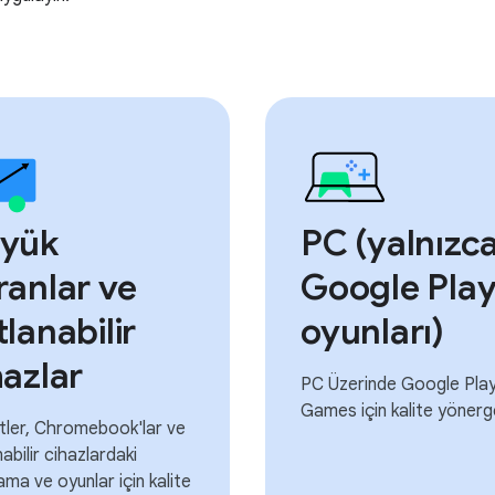
yük
PC (yalnızc
ranlar ve
Google Pla
tlanabilir
oyunları)
hazlar
PC Üzerinde Google Pla
Games için kalite yönerge
tler, Chromebook'lar ve
abilir cihazlardaki
ama ve oyunlar için kalite