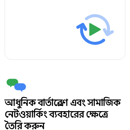
আধুনিক বার্তাপ্রেরণ এবং সামাজিক
নেটওয়ার্কিং ব্যবহারের ক্ষেত্রে
তৈরি করুন