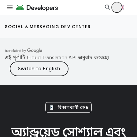
SOCIAL & MESSAGING DEV CENTER
এই পৃষ্ঠাটি
Cloud Translation API
অনুবাদ করেছে।
বিকাশকারী কেন্দ্র
অ্যান্ড্রয়েড সোশ্যাল এবং