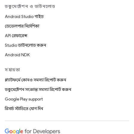
ডকুমেন্টেশন ও ডাউনলোড
Android Studio গাইড
ডেভেলপার নির্দেশিকা
API রেফারেন্স
Studio ডাউনলোড করুন
Android NDK
সহায়তা
প্ল্যাটফর্মে কোনও সমস্যা রিপোর্ট করুন
ডকুমেন্টেশন সংক্রান্ত সমস্যা রিপোর্ট করুন
Google Play support
রিসার্চ স্টাডিতে যোগ দিন