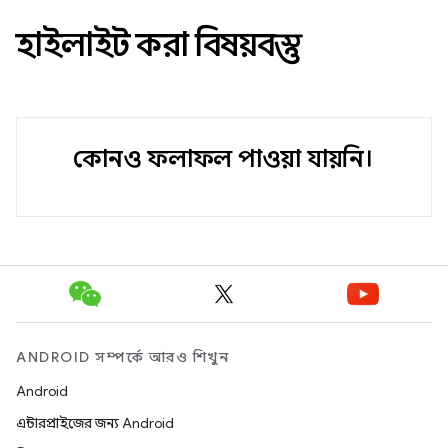
হাইলাইট করা বিষয়বস্তু
কোনও ফলাফল পাওয়া যায়নি।
ANDROID সম্পর্কে আরও শিখুন
Android
এন্টারপ্রাইজের জন্য Android