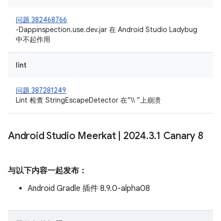
问题 382468766
-Dappinspection.use.dev.jar 在 Android Studio Ladybug
中不起作用
lint
问题 387281249
Lint 检查 StringEscapeDetector 在“\\ ”上崩溃
Android Studio Meerkat
|
2024
.
3
.
1 Canary 8
与以下内容一起发布：
Android Gradle 插件 8.9.0-alpha08