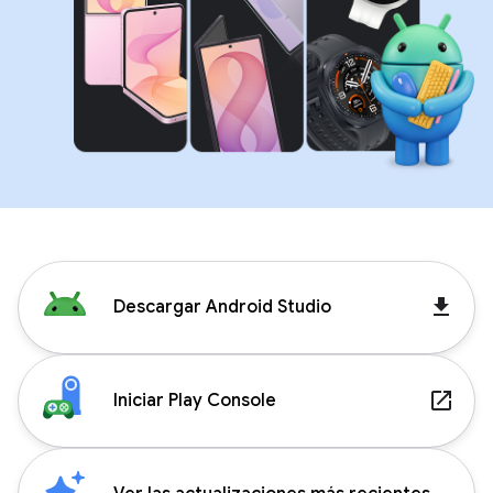
get_app
Descargar Android Studio
launch
Iniciar Play Console