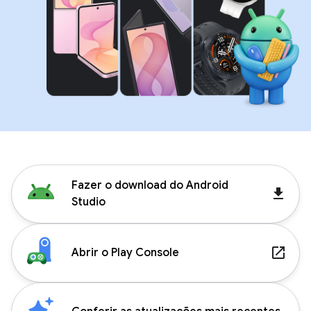
Fazer o download do Android
get_app
Studio
launch
Abrir o Play Console