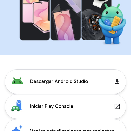
get_app
Descargar Android Studio
launch
Iniciar Play Console