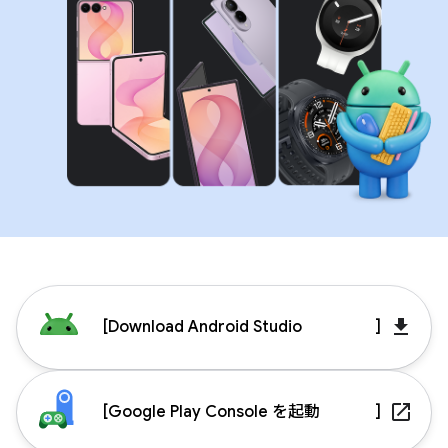
get_app
[
Download Android Studio
]
launch
[
Google Play Console を起動
]