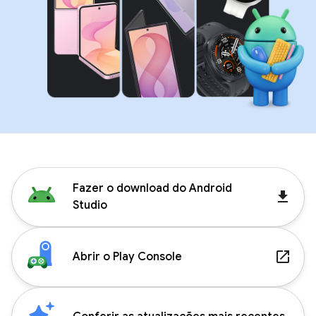
Fazer o download do Android
get_app
Studio
launch
Abrir o Play Console