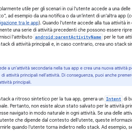
larmente utile per gli scenari in cui l'utente accede a una delle 
o", ad esempio da una notifica o da un'intent di un'altra app (
igazione tra le app
). Quando l'utente accede alla tua attività i
ente una serie di attività precedenti che possono essere ripr
nisci l'attributo
android:parentActivityName
per le tue att
tack di attività principali e, in caso contrario, crea uno stack s
e a un'attività secondaria nella tua app e crea una nuova attività pe
e di attività principali nell'attività. Di conseguenza, puoi anche premer
tività principali.
tack a ritroso sintetico per la tua app, genera un
Intent
di b
ipale. Pertanto, non esiste alcun stato salvato per le attività pri
se navigato in modo naturale in ogni attività. Se una delle attiv
utente che dipende dal contesto dell'utente, queste informazi
rnirle quando l'utente torna indietro nello stack. Ad esempio, s