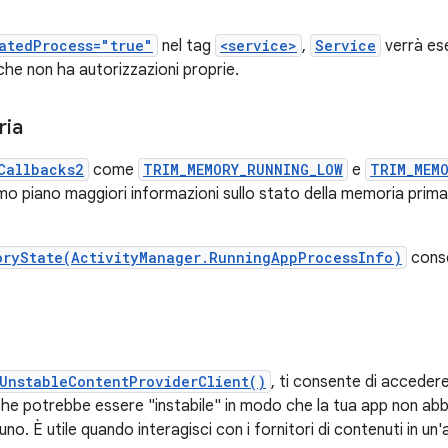
atedProcess="true"
nel tag
<service>
,
Service
verrà ese
he non ha autorizzazioni proprie.
ria
Callbacks2
come
TRIM_MEMORY_RUNNING_LOW
e
TRIM_MEM
imo piano maggiori informazioni sullo stato della memoria prima
oryState(ActivityManager.RunningAppProcessInfo)
conse
UnstableContentProviderClient()
, ti consente di accedere
he potrebbe essere "instabile" in modo che la tua app non abbia
no. È utile quando interagisci con i fornitori di contenuti in un'