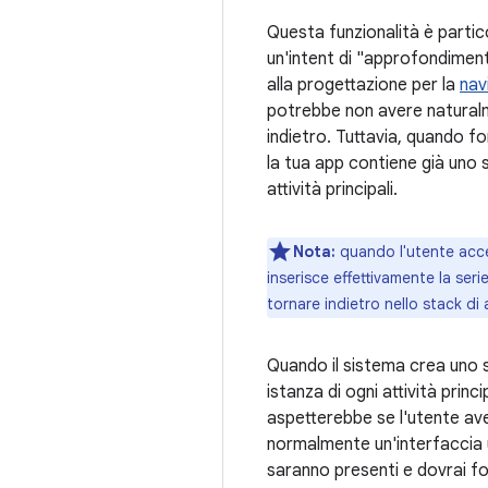
Questa funzionalità è partico
un'intent di "approfondiment
alla progettazione per la
nav
potrebbe non avere naturalm
indietro. Tuttavia, quando for
la tua app contiene già uno s
attività principali.
Nota:
quando l'utente acced
inserisce effettivamente la seri
tornare indietro nello stack di at
Quando il sistema crea uno s
istanza di ogni attività princ
aspetterebbe se l'utente aves
normalmente un'interfaccia 
saranno presenti e dovrai fo