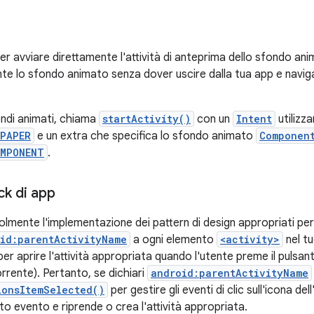
er avviare direttamente l'attività di anteprima dello sfondo ani
nte lo sfondo animato senza dover uscire dalla tua app e naviga
fondi animati, chiama
startActivity()
con un
Intent
utilizz
LPAPER
e un extra che specifica lo sfondo animato
Componen
OMPONENT
.
ck di app
olmente l'implementazione dei pattern di design appropriati per 
id:parentActivityName
a ogni elemento
<activity>
nel tu
per aprire l'attività appropriata quando l'utente preme il pulsant
orrente). Pertanto, se dichiari
android:parentActivityName
ionsItemSelected()
per gestire gli eventi di clic sull'icona del
to evento e riprende o crea l'attività appropriata.