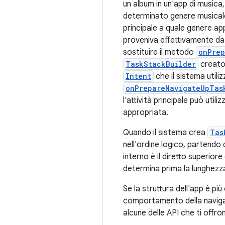
un album in un'app di musica,
determinato genere musicale.
principale a quale genere ap
proveniva effettivamente da q
sostituire il metodo
onPrep
TaskStackBuilder
creato 
Intent
che il sistema utili
onPrepareNavigateUpTas
l'attività principale può uti
appropriata.
Quando il sistema crea
Tas
nell'ordine logico, partendo d
interno è il diretto superiore
determina prima la lunghezz
Se la struttura dell'app è pi
comportamento della navigaz
alcune delle API che ti offro