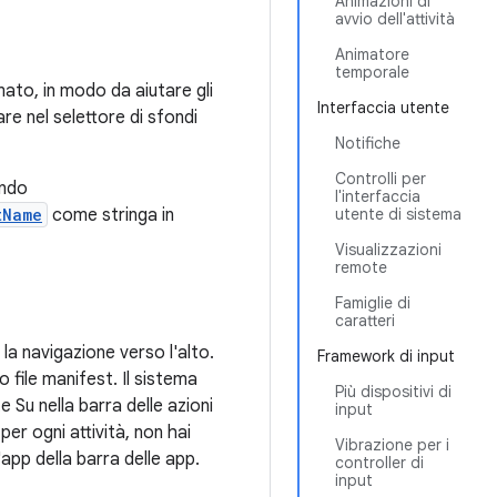
Animazioni di
avvio dell'attività
Animatore
temporale
mato, in modo da aiutare gli
Interfaccia utente
re nel selettore di sfondi
Notifiche
Controlli per
ando
l'interfaccia
tName
come stringa in
utente di sistema
Visualizzazioni
remote
Famiglie di
caratteri
la navigazione verso l'alto.
Framework di input
o file manifest. Il sistema
Più dispositivi di
e Su nella barra delle azioni
input
per ogni attività, non hai
Vibrazione per i
l'app della barra delle app.
controller di
input