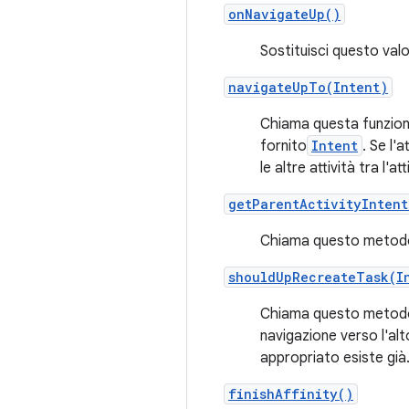
onNavigateUp()
Sostituisci questo val
navigateUpTo(Intent)
Chiama questa funzione 
fornito
Intent
. Se l'
le altre attività tra l
getParentActivityIntent
Chiama questo metodo 
shouldUpRecreateTask(I
Chiama questo metodo p
navigazione verso l'alt
appropriato esiste già
finishAffinity()