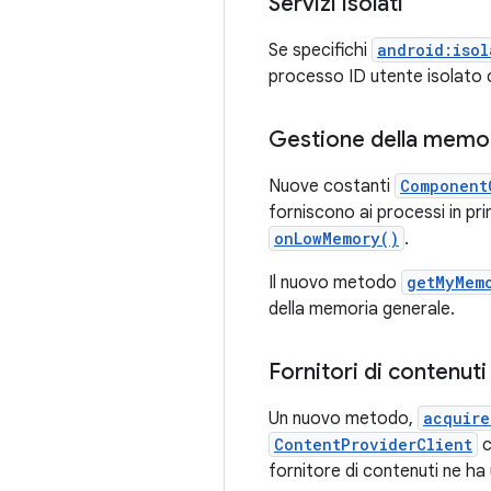
Servizi isolati
Se specifichi
android:isol
processo ID utente isolato c
Gestione della memo
Nuove costanti
Component
forniscono ai processi in pr
onLowMemory()
.
Il nuovo metodo
getMyMem
della memoria generale.
Fornitori di contenuti
Un nuovo metodo,
acquire
ContentProviderClient
c
fornitore di contenuti ne ha u