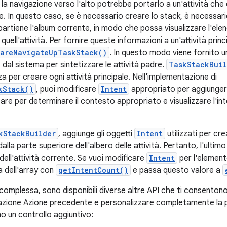
 la navigazione verso l'alto potrebbe portarlo a un'attività che e
 In questo caso, se è necessario creare lo stack, è necessario
partiene l'album corrente, in modo che possa visualizzare l'ele
uell'attività. Per fornire queste informazioni a un'attività princi
areNavigateUpTaskStack()
. In questo modo viene fornito 
dal sistema per sintetizzare le attività padre.
TaskStackBuil
zza per creare ogni attività principale. Nell'implementazione di
kStack()
, puoi modificare
Intent
appropriato per aggiungere
lizzare per determinare il contesto appropriato e visualizzare l'i
kStackBuilder
, aggiunge gli oggetti
Intent
utilizzati per crea
alla parte superiore dell'albero delle attività. Pertanto, l'ultim
 dell'attività corrente. Se vuoi modificare
Intent
per l'elemento
a dell'array con
getIntentCount()
e passa questo valore a
ù complessa, sono disponibili diverse altre API che ti consentono 
ione Azione precedente e personalizzare completamente la pil
no un controllo aggiuntivo: