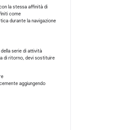
on la stessa affinità di
finiti come
etica durante la navigazione
lla serie di attività
a di ritorno, devi sostituire
re
licemente aggiungendo