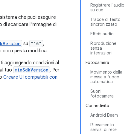
Registrare l'audio
su cue
sistema che puoi eseguire
Tracce di testo
 di scaricare l'immagine di
sincronizzato
Effetti audio
kVersion
su
"16"
,
Riproduzione
senza
to con questa modifica.
interruzioni
ti aggiungendo condizioni al
Fotocamera
dal tuo
minSdkVersion
. Per
Movimento della
lo
Creare UI compatibili con
messa a fuoco
automatica
Suoni
fotocamera
Connettività
Android Beam
Rilevamento
servizi di rete