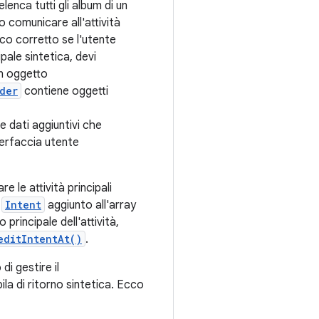
lenca tutti gli album di un
 comunicare all'attività
nco corretto se l'utente
pale sintetica, devi
un oggetto
der
contiene oggetti
 dati aggiuntivi che
nterfaccia utente
re le attività principali
o
Intent
aggiunto all'array
 principale dell'attività,
editIntentAt()
.
di gestire il
a di ritorno sintetica. Ecco