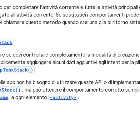
r completare l'attività corrente e tutte le attività principali c
gate all'attività corrente. Se sostituisci i comportamenti prede
vi chiamare questo metodo quando crei una pila di ritorno sint
Stack
re se devi controllare completamente la modalità di creazione de
licemente aggiungere alcuni dati aggiuntivi agli intent per la pil
UpTaskStack()
elle app non ha bisogno di utilizzare queste API o di implementa
kStack()
, ma può ottenere il comportamento corretto semp
Name
a ogni elemento
<activity>
.