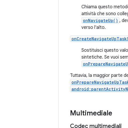
Chiama questo metodo pe
attività che sono colle
onNavigateUp()
, de
verso l'alto.
onCreateNavigateUpTask
Sostituisci questo valo
sintetiche. Se vuoi semp
onPrepareNavigate
Tuttavia, la maggior parte d
onPrepareNavigateUpTas
android:parentActivity
Multimediale
Codec multimediali