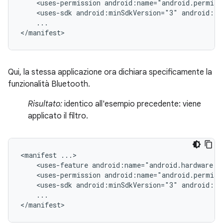
<uses-permission
android:name="android.permiss
<uses-sdk
android:minSdkVersion="3"
android:ta
...

</manifest>
Qui, la stessa applicazione ora dichiara specificamente la
funzionalità Bluetooth.
Risultato:
identico all'esempio precedente: viene
applicato il filtro.
<manifest
<uses-feature
android:name="android.hardware.b
<uses-permission
android:name="android.permiss
<uses-sdk
android:minSdkVersion="3"
android:ta
...

</manifest>