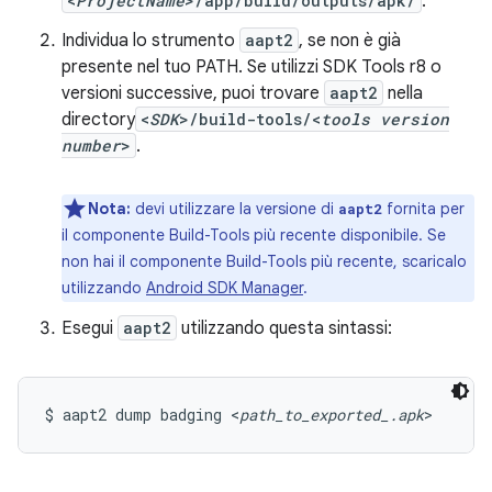
<
ProjectName
>/app/build/outputs/apk/
.
Individua lo strumento
aapt2
, se non è già
presente nel tuo PATH. Se utilizzi SDK Tools r8 o
versioni successive, puoi trovare
aapt2
nella
directory
<
SDK
>/build-tools/<
tools version
number
>
.
Nota:
devi utilizzare la versione di
fornita per
aapt2
il componente Build-Tools più recente disponibile. Se
non hai il componente Build-Tools più recente, scaricalo
utilizzando
Android SDK Manager
.
Esegui
aapt2
utilizzando questa sintassi:
$ aapt2 dump badging <
path_to_exported_.apk
>