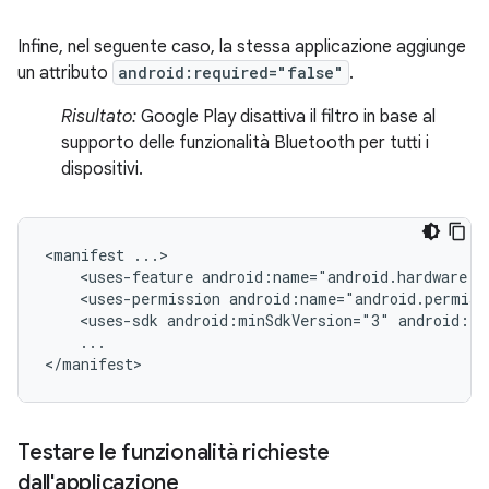
Infine, nel seguente caso, la stessa applicazione aggiunge
un attributo
android:required="false"
.
Risultato:
Google Play disattiva il filtro in base al
supporto delle funzionalità Bluetooth per tutti i
dispositivi.
<manifest
<uses-feature
android:name="android.hardware.b
<uses-permission
android:name="android.permiss
<uses-sdk
android:minSdkVersion="3"
android:ta
...

</manifest>
Testare le funzionalità richieste
dall'applicazione