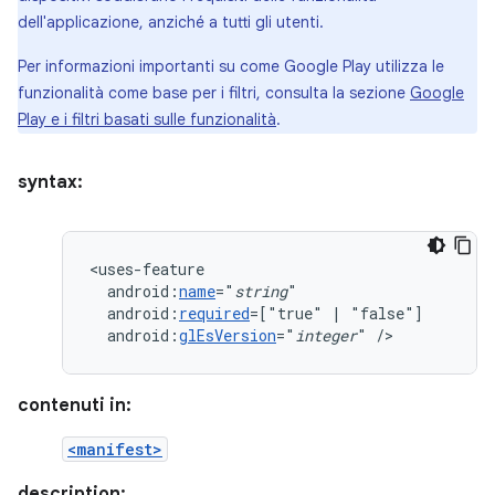
dell'applicazione, anziché a tutti gli utenti.
Per informazioni importanti su come Google Play utilizza le
funzionalità come base per i filtri, consulta la sezione
Google
Play e i filtri basati sulle funzionalità
.
syntax:
android:
name
="
string
android:
required
=["true"
|
android:
glEsVersion
="
integer
"
/>
contenuti in:
<manifest>
description: