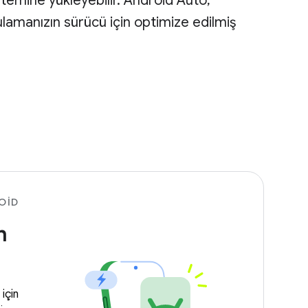
stemine yükleyebilir. Android Auto,
ulamanızın sürücü için optimize edilmiş
OID
n
için