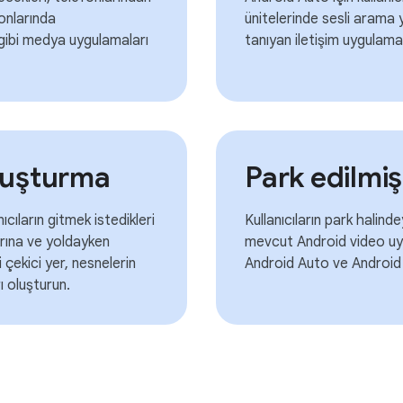
onlarında
ünitelerinde sesli arama
r gibi medya uygulamaları
tanıyan iletişim uygulama
luşturma
Park edilmi
ıların gitmek istedikleri
Kullanıcıların park halind
larına ve yoldayken
mevcut Android video uygul
i çekici yer, nesnelerin
Android Auto ve Android
 oluşturun.