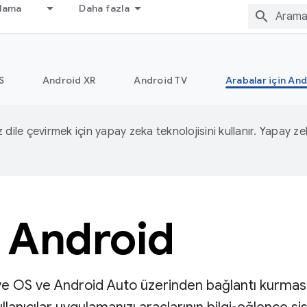
nlama
Daha fazla
S
Android XR
Android TV
Arabalar için An
iz dile çevirmek için yapay zeka teknolojisini kullanır. Yapay z
n Android
ve OS ve Android Auto üzerinden bağlantı kurması