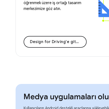
öğrenmek üzere iş ortağı tasarım
merkezimize göz atın.
Design for Driving'e gitme
Medya uygulamaları ol
Kullanıcıların Android destekli araçlarına yükleyebi