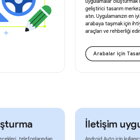
uygulamalar oluşturmak 
geliştirici tasarım merke
atın. Uygulamanızın en iyi 
arabaya taşımak için ihti
araçları ve rehberliği edin
Arabalar için Tasarım'
uşturma
İletişim uy
lecekleri, telefonlarından
Android Auto için kullanıc