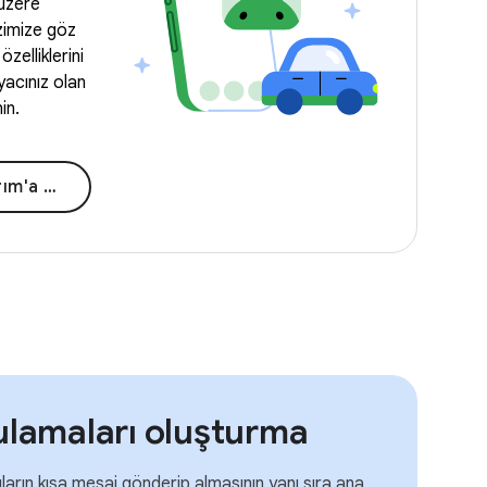
üzere
zimize göz
özelliklerini
yacınız olan
in.
a gidin
gulamaları oluşturma
ıların kısa mesaj gönderip almasının yanı sıra ana