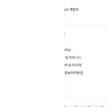
WeChat
WeChat에서 Android 개발자
팔로우
ANDROID 자세히 알아보기
탐색
Android
게임
엔터프라이즈용 Android
머신러닝
보안
건강 및 피트니스
소스
카메라 및 미디어
뉴스
개인정보처리방침
블로그
5G
팟캐스트