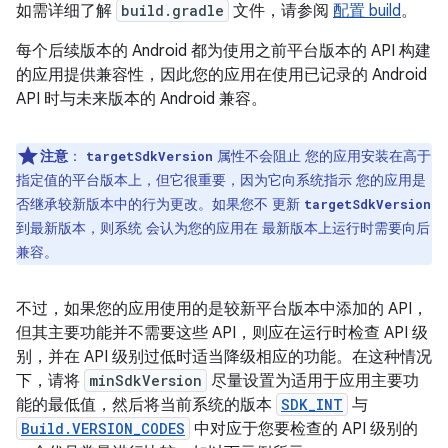
如需详细了解
build.gradle
文件，请参阅
配置 build
。
每个后续版本的 Android 都为使用之前平台版本的 API 构建
的应用提供兼容性，因此您的应用在使用已记录的 Android
API 时与未来版本的 Android 兼容。
注意
：
属性不会阻止 您的应用安装在高于
targetSdkVersion
指定值的平台版本上，但它很重要，因为它向系统指示 您的应用是
否继承较新版本中的行为更改。如果您不 更新
targetSdkVersion
到最新版本，则系统 会认为您的应用在 最新版本上运行时需要向后
兼容。
不过，如果您的应用使用的是较新平台版本中添加的 API，
但其主要功能并不需要这些 API，则应在运行时检查 API 级
别，并在 API 级别过低时适当降级相应的功能。在这种情况
下，请将
minSdkVersion
尽量设置为适用于应用主要功
能的最低值，然后将当前系统的版本
SDK_INT
与
Build.VERSION_CODES
中对应于您要检查的 API 级别的