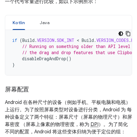
一个代号常量进行比较，如以下示例所示：
Kotlin
Java
if
(
Build
.
VERSION
.
SDK_INT
 < 
Build
.
VERSION_CODES
.
HO
// Running on something older than API level 1
// the drag and drop features that use Clipboa
disableDragAndDrop
()
}
屏幕配置
Android 在各种尺寸的设备（例如手机、平板电脑和电视）
上运行。为了按照屏幕类型对设备进行分类，Android 为 每
种设备定义了两个特征：屏幕尺寸（屏幕的物理尺寸）和屏
幕密度 （屏幕上像素的物理密度，称为
DPI
）。为了简化
不同的配置，Android 将这些变体归纳为便于定位的组：