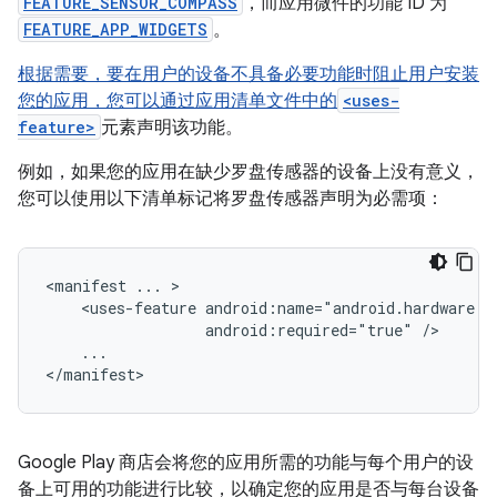
FEATURE_SENSOR_COMPASS
，而应用微件的功能 ID 为
FEATURE_APP_WIDGETS
。
根据需要，要在用户的设备不具备必要功能时阻止用户安装
您的应用，您可以通过应用清单文件中的
<uses-
feature>
元素声明该功能。
例如，如果您的应用在缺少罗盘传感器的设备上没有意义，
您可以使用以下清单标记将罗盘传感器声明为必需项：
<manifest
...
<uses-feature
android:required="true"
...

</manifest>
Google Play 商店会将您的应用所需的功能与每个用户的设
备上可用的功能进行比较，以确定您的应用是否与每台设备