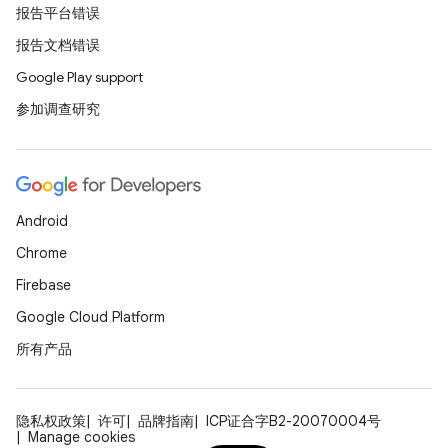
报告平台错误
报告文档错误
Google Play support
参加调查研究
Android
Chrome
Firebase
Google Cloud Platform
所有产品
隐私权政策
许可
品牌指南
ICP证合字B2-20070004号
Manage cookies