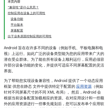
本页内容
“兼容性”是什么意思？
控制应用在设备上的可用性
设备功能
平台版本
屏幕配置
出于业务原因控制应用的可用性
Android 旨在在许多不同的设备（例如手机、平板电脑和电
视）上运行。如此广泛的设备类型能为您的应用带来广大的
潜在受众群体。为了能在所有设备上顺利运行，应用必须容
许部分设备功能的变化，并提供可适应不同屏幕配置的灵活
界面。
为了帮助您实现设备兼容性，Android 提供了一个动态应用
框架 供您在静态 文件中提供特定于配置的
应用资源
（例如
针对不同屏幕尺寸的不同 XML 布局）。然后，Android 会
根据当前设备配置加载相应的资源。在对应用设计和一些额
外的应用资源进行一些事先规划后，您可以发布单个应用软