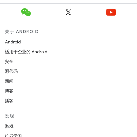
关于 ANDROID
Android
适用于企业的 Android
安全
源代码
新闻
博客
播客
发现
游戏
机器学习