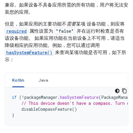
兼容。如果设备不具备应用所需的所有功能，用户将无法安
装您的应用。
但是，如果应用的主要功能不
需要
某项 设备功能，则应将
required
属性设置为
"false"
并在运行时检查是否有
该设备功能。 如果应用功能在当前设备上不可用，请适当
降级相应的应用功能。例如，您可以通过调用
hasSystemFeature()
来查询某项功能是否可用，如下所
示：
Kotlin
Java
if
(
!
packageManager
.
hasSystemFeature
(
PackageManage
// This device doesn't have a compass. Turn of
disableCompassFeature
()
}