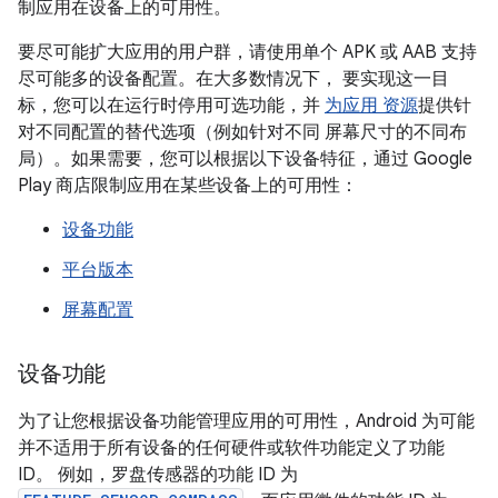
制应用在设备上的可用性。
要尽可能扩大应用的用户群，请使用单个 APK 或 AAB 支持
尽可能多的设备配置。在大多数情况下， 要实现这一目
标，您可以在运行时停用可选功能，并
为应用 资源
提供针
对不同配置的替代选项（例如针对不同 屏幕尺寸的不同布
局）。如果需要，您可以根据以下设备特征，通过 Google
Play 商店限制应用在某些设备上的可用性：
设备功能
平台版本
屏幕配置
设备功能
为了让您根据设备功能管理应用的可用性，Android 为可能
并不适用于所有设备的任何硬件或软件功能定义了功能
ID。
例如，罗盘传感器的功能 ID 为