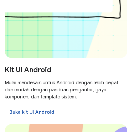
Kit UI Android
Mulai mendesain untuk Android dengan lebih cepat
dan mudah dengan panduan pengantar, gaya,
komponen, dan template sistem.
Buka kit UI Android