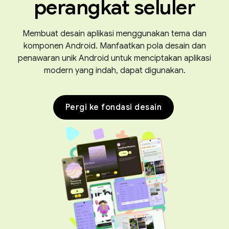
perangkat seluler
Membuat desain aplikasi menggunakan tema dan
komponen Android. Manfaatkan pola desain dan
penawaran unik Android untuk menciptakan aplikasi
modern yang indah, dapat digunakan.
Pergi ke fondasi desain