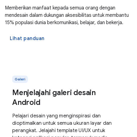
Memberikan manfaat kepada semua orang dengan
mendesain dalam dukungan aksesibilitas untuk membantu
15% populasi dunia berkomunikasi, belajar, dan bekerja.
Lihat panduan
Galeri
Menjelajahi galeri desain
Android
Pelajari desain yang menginspirasi dan
dioptimalkan untuk semua ukuran layar dan
perangkat. Jelajahi template UI/UX untuk