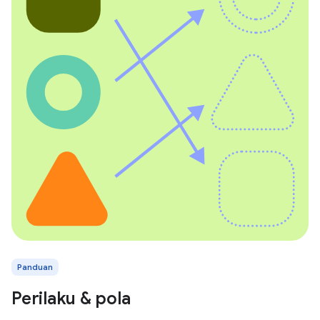
Panduan
Perilaku & pola