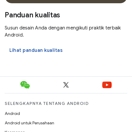
Panduan kualitas
Susun desain Anda dengan mengikuti praktik terbaik
Android.
Lihat panduan kualitas
SELENGKAPNYA TENTANG ANDROID
Android
Android untuk Perusahaan