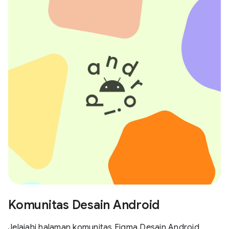
Komunitas Desain Android
Jelajahi halaman komunitas Figma Desain Android