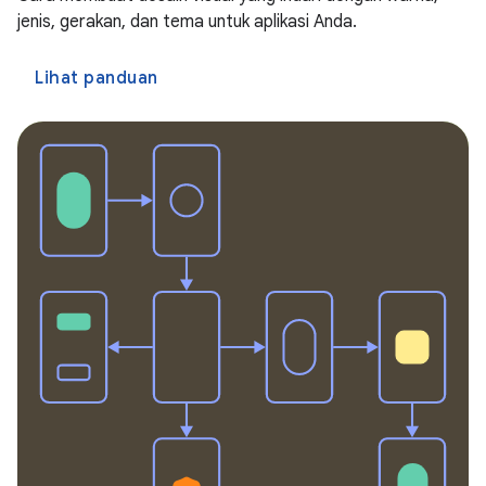
jenis, gerakan, dan tema untuk aplikasi Anda.
Lihat panduan