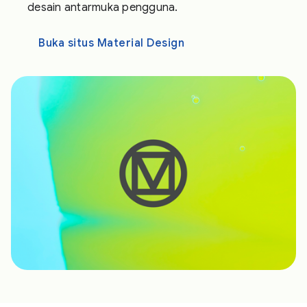
desain antarmuka pengguna.
Buka situs Material Design