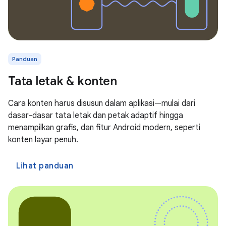
Panduan
Tata letak & konten
Cara konten harus disusun dalam aplikasi—mulai dari
dasar-dasar tata letak dan petak adaptif hingga
menampilkan grafis, dan fitur Android modern, seperti
konten layar penuh.
Lihat panduan