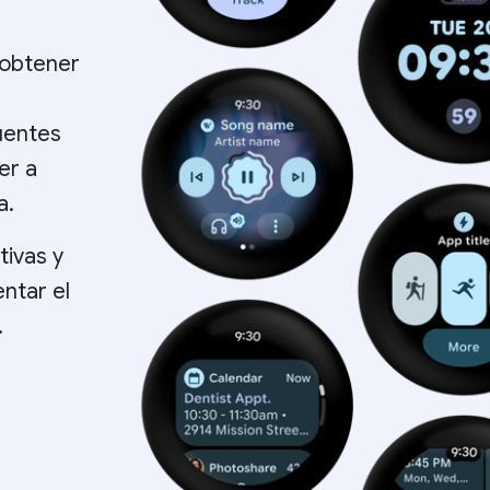
 obtener
uentes
er a
a.
tivas y
ntar el
.