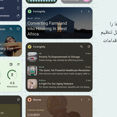
 را
ل تنظیم
قدامات