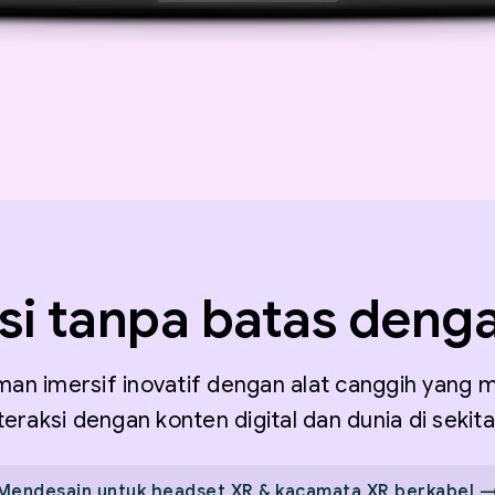
si tanpa batas deng
an imersif inovatif dengan alat canggih yang 
teraksi dengan konten digital dan dunia di sekitar
Mendesain untuk headset XR & kacamata XR berkabel 