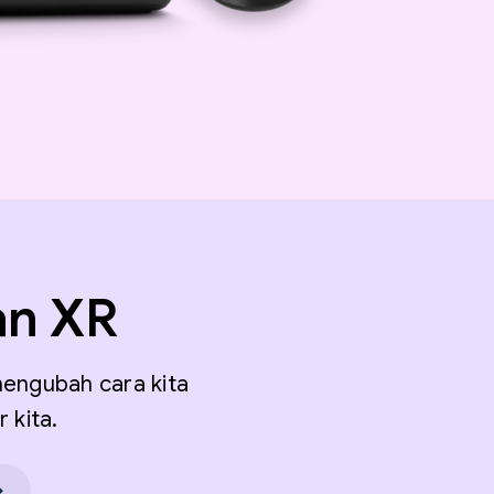
an XR
mengubah cara kita
 kita.
→