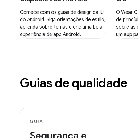
Comece com os guias de design da IU
O Wear OS
do Android. Siga orientações de estilo,
de princíp
aprenda sobre temas e crie uma bela
sobre as 
experiência de app Android.
um app p
Guias de qualidade
GUIA
Segurança e