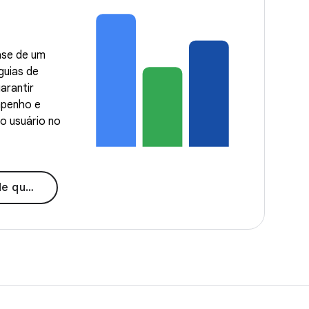
ase de um
guias de
arantir
mpenho e
o usuário no
lidade