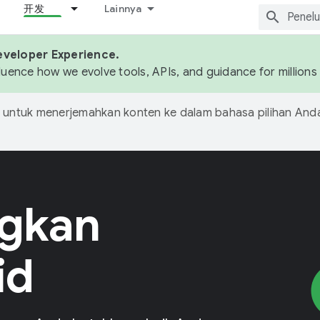
开发
Lainnya
eveloper Experience.
fluence how we evolve tools, APIs, and guidance for million
untuk menerjemahkan konten ke dalam bahasa pilihan Anda
gkan
id