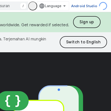
/
Android Studio
Sign up
s worldwide. Get rewarded if selected.
. Terjemahan AI mungkin