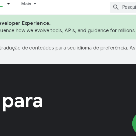
Mais
eveloper Experience.
fluence how we evolve tools, APIs, and guidance for million
 tradução de conteúdos para seu idioma de preferência. 
 para