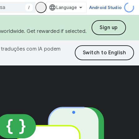
/
Android Studio
Sign up
s worldwide. Get rewarded if selected.
As traduções com IA podem