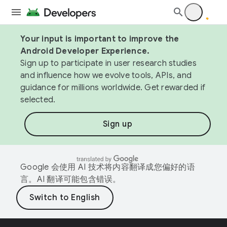
Your input is important to improve the
Android Developer Experience.
Sign up to participate in user research studies
and influence how we evolve tools, APIs, and
guidance for millions worldwide. Get rewarded if
selected.
Sign up
Google 会使用 AI 技术将内容翻译成您偏好的语
言。AI 翻译可能包含错误。