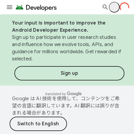
Your input is important to improve the
Android Developer Experience.
Sign up to participate in user research studies
and influence how we evolve tools, APIs, and
guidance for millions worldwide. Get rewarded if
selected.
Sign up
Google は AI 技術を使用して、コンテンツをご希
望の言語に翻訳しています。AI 翻訳には誤りが含
まれる場合があります。