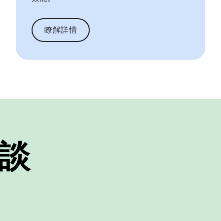
瞭解詳情
談