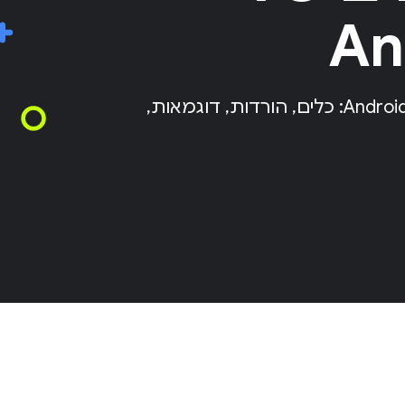
כל מה שצריך כדי לפתח ולספק משחקים ב-Android: כלים, הורדות, דוגמאות,