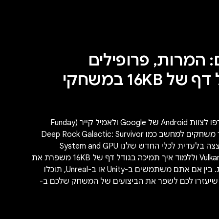
: המרות, פרופילים
וחידושים בגודל דף של 16KB במשחקי
. הצטרפו לצוות Android של Google ולאמיל קייר (Funday
Games) כדי ללמוד איך להעביר משחקים למחשב כמו Deep Rock Galactic: Survivor
לנייד. אתם מוזמנים לצפות בהצצה בלעדית לכלי החדש שלנו System and GPU
Profiler, לבדוק את המצב של Vulkan וללמוד איך תמיכה בגודל דף של 16KB משפרת את
הביצועים בארכיטקטורות שונות. בין אם אתם משתמשים ב-Unity או ב-Unreal, תוכלו
שיעזרו לכם לשפר את הביצועים של המשחק שלכם ב-