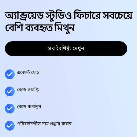
অ্যান্ড্রয়েড স্টুডিও ফিচারে সবচেয়ে
বেশি ব্যবহৃত মিথুন
সব বৈশিষ্ট্য দেখুন
এজেন্ট মোড
কোড সমাপ্তি
কোড রূপান্তর
পরিবর্তনশীল নাম প্রস্তাব করুন