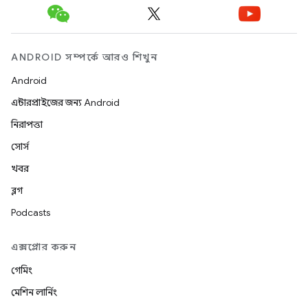
ANDROID সম্পর্কে আরও শিখুন
Android
এন্টারপ্রাইজের জন্য Android
নিরাপত্তা
সোর্স
খবর
ব্লগ
Podcasts
এক্সপ্লোর করুন
গেমিং
মেশিন লার্নিং