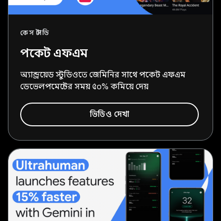
কেস স্টাডি
পকেট এফএম
অ্যান্ড্রয়েড স্টুডিওতে জেমিনির সাথে পকেট এফএম
ডেভেলপমেন্টের সময় ৫০% কমিয়ে দেয়
ভিডিও দেখা