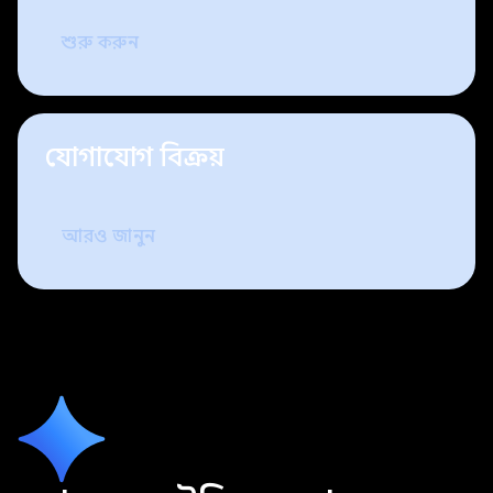
শুরু করুন
যোগাযোগ বিক্রয়
আরও জানুন