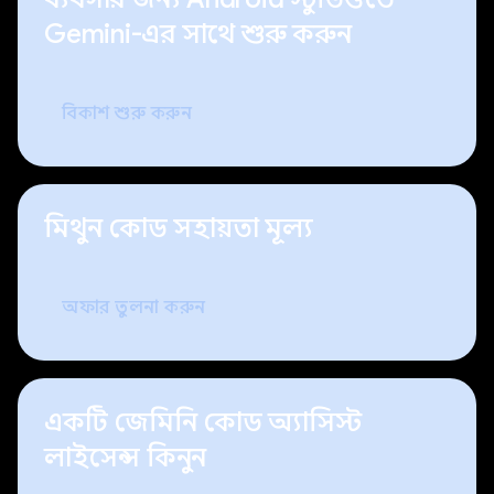
Gemini-এর সাথে শুরু করুন
বিকাশ শুরু করুন
মিথুন কোড সহায়তা মূল্য
অফার তুলনা করুন
একটি জেমিনি কোড অ্যাসিস্ট
লাইসেন্স কিনুন