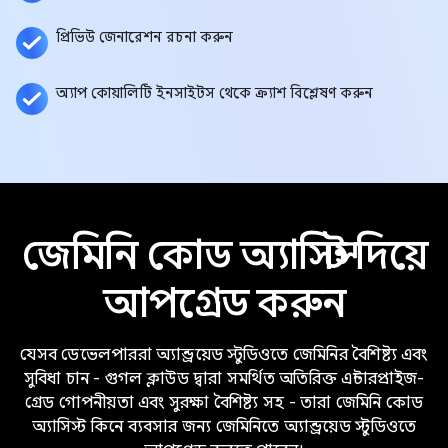
প্রিভিউ জেনারেশন রচনা করুন
অ্যাপ কোয়ালিটি ইনসাইটস থেকে ক্র্যাশ বিশ্লেষণ করুন
জেমিনি কোড অ্যাসিস্ট দিয়ে
আপগ্রেড করুন
যেসব ডেভেলপাররা অ্যান্ড্রয়েড স্টুডিওতে জেমিনির বৈশিষ্ট্য এবং
সুবিধা চান - গুগল ক্লাউড দ্বারা সমর্থিত অতিরিক্ত এন্টারপ্রাইজ-
গ্রেড গোপনীয়তা এবং সুরক্ষা বৈশিষ্ট্য সহ - তারা জেমিনি কোড
অ্যাসিস্ট কিনে ব্যবসার জন্য জেমিনিতে অ্যান্ড্রয়েড স্টুডিওতে