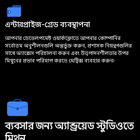
এন্টারপ্রাইজ-গ্রেড ব্যবস্থাপনা
আপনার ডেভেলপমেন্ট ওয়ার্কফ্লোতে আপনার কোম্পানির
সর্বোত্তম অনুশীলনগুলি অন্তর্ভুক্ত করুন, প্রশাসক নিয়ন্ত্রণগুলির
সাথে অ্যাক্সেস পরিচালনা করুন এবং উত্পাদনশীলতার উপর
মিথুনের প্রভাব পরিমাপ করতে মেট্রিক্স ব্যবহার করুন৷
ব্যবসার জন্য অ্যান্ড্রয়েড স্টুডিওতে
মিথুন