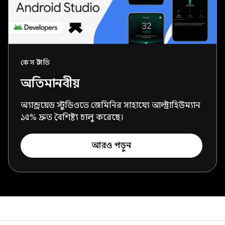
কেস স্টাডি
অতিমানবীয়
অ্যান্ড্রয়েড স্টুডিওতে জেমিনির সাহায্যে আল্ট্রাহিউম্যান
১৫% দ্রুত বৈশিষ্ট্য চালু করেছে।
আরও পড়ুন