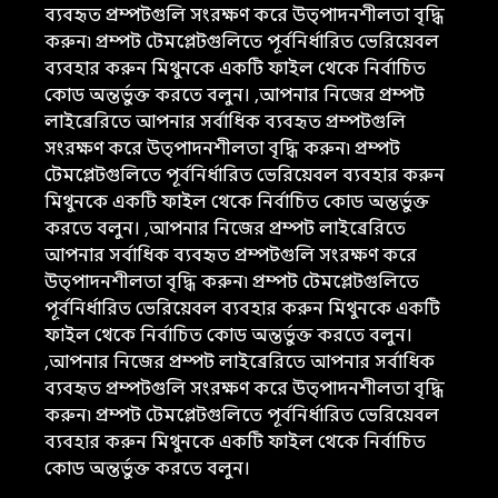
ব্যবহৃত প্রম্পটগুলি সংরক্ষণ করে উত্পাদনশীলতা বৃদ্ধি
করুন৷ প্রম্পট টেমপ্লেটগুলিতে পূর্বনির্ধারিত ভেরিয়েবল
ব্যবহার করুন মিথুনকে একটি ফাইল থেকে নির্বাচিত
কোড অন্তর্ভুক্ত করতে বলুন। ,আপনার নিজের প্রম্পট
লাইব্রেরিতে আপনার সর্বাধিক ব্যবহৃত প্রম্পটগুলি
সংরক্ষণ করে উত্পাদনশীলতা বৃদ্ধি করুন৷ প্রম্পট
টেমপ্লেটগুলিতে পূর্বনির্ধারিত ভেরিয়েবল ব্যবহার করুন
মিথুনকে একটি ফাইল থেকে নির্বাচিত কোড অন্তর্ভুক্ত
করতে বলুন। ,আপনার নিজের প্রম্পট লাইব্রেরিতে
আপনার সর্বাধিক ব্যবহৃত প্রম্পটগুলি সংরক্ষণ করে
উত্পাদনশীলতা বৃদ্ধি করুন৷ প্রম্পট টেমপ্লেটগুলিতে
পূর্বনির্ধারিত ভেরিয়েবল ব্যবহার করুন মিথুনকে একটি
ফাইল থেকে নির্বাচিত কোড অন্তর্ভুক্ত করতে বলুন।
,আপনার নিজের প্রম্পট লাইব্রেরিতে আপনার সর্বাধিক
ব্যবহৃত প্রম্পটগুলি সংরক্ষণ করে উত্পাদনশীলতা বৃদ্ধি
করুন৷ প্রম্পট টেমপ্লেটগুলিতে পূর্বনির্ধারিত ভেরিয়েবল
ব্যবহার করুন মিথুনকে একটি ফাইল থেকে নির্বাচিত
কোড অন্তর্ভুক্ত করতে বলুন।