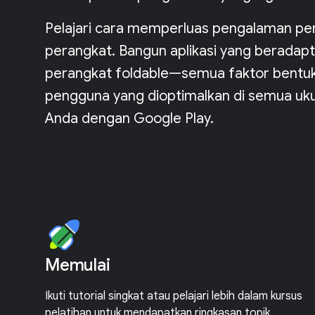
Pelajari cara memperluas pengalaman pen
perangkat. Bangun aplikasi yang beradapt
perangkat foldable—semua faktor bent
pengguna yang dioptimalkan di semua ukura
Anda dengan Google Play.
Memulai
Ikuti tutorial singkat atau pelajari lebih dalam kursus
pelatihan untuk mendapatkan ringkasan topik