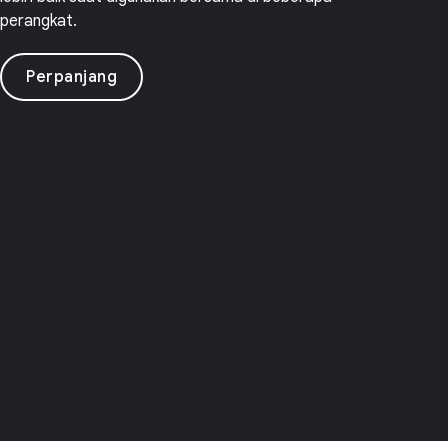
perangkat.
Perpanjang