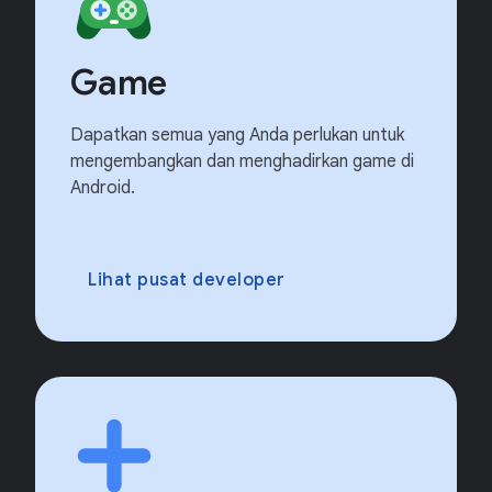
Game
Dapatkan semua yang Anda perlukan untuk
mengembangkan dan menghadirkan game di
Android.
Lihat pusat developer