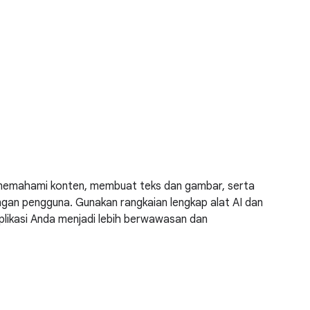
k memahami konten, membuat teks dan gambar, serta
n pengguna. Gunakan rangkaian lengkap alat AI dan
ikasi Anda menjadi lebih berwawasan dan