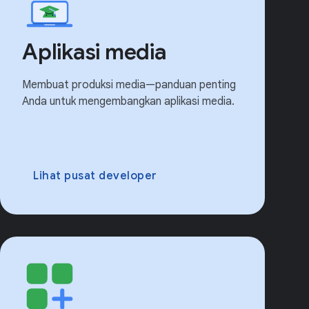
Aplikasi media
Membuat produksi media—panduan penting
Anda untuk mengembangkan aplikasi media.
Lihat pusat developer