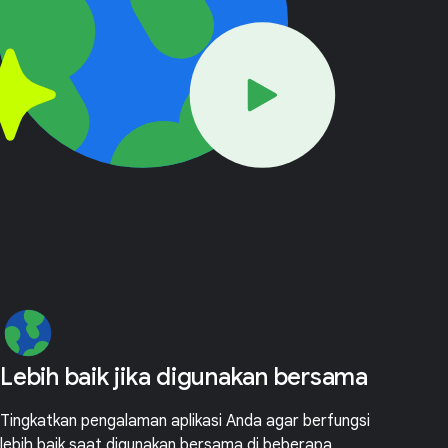
Lebih baik jika digunakan bersama
Tingkatkan pengalaman aplikasi Anda agar berfungsi
lebih baik saat digunakan bersama di beberapa