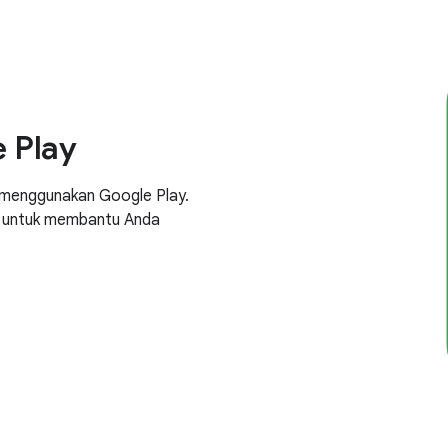
 Play
a menggunakan Google Play.
n untuk membantu Anda