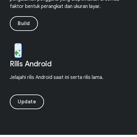
faktor bentuk perangkat dan ukuran layar.
Build
Rilis Android
Jelajahi rilis Android saat ini serta rilis lama.
Update