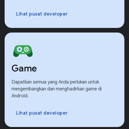
Lihat pusat developer
Game
Dapatkan semua yang Anda perlukan untuk
mengembangkan dan menghadirkan game di
Android.
Lihat pusat developer