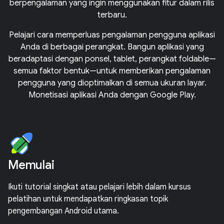
berpengalaman yang ingin menggunakan fitur dalam rilis
terbaru.
Pelajari cara memperluas pengalaman pengguna aplikasi
Anda di berbagai perangkat. Bangun aplikasi yang
beradaptasi dengan ponsel, tablet, perangkat foldable—
semua faktor bentuk—untuk memberikan pengalaman
pengguna yang dioptimalkan di semua ukuran layar.
Monetisasi aplikasi Anda dengan Google Play.
Memulai
Ikuti tutorial singkat atau pelajari lebih dalam kursus
pelatihan untuk mendapatkan ringkasan topik
pengembangan Android utama.