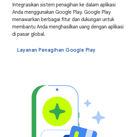
Integrasikan sistem penagihan ke dalam aplikasi
Anda menggunakan Google Play. Google Play
menawarkan berbagai fitur dan dukungan untuk
membantu Anda menghasilkan uang dengan aplikasi
di pasar global.
Layanan Penagihan Google Play