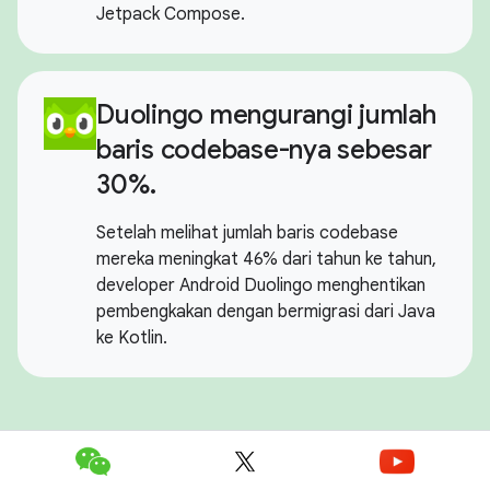
Jetpack Compose.
Duolingo mengurangi jumlah
baris codebase-nya sebesar
30%.
Setelah melihat jumlah baris codebase
mereka meningkat 46% dari tahun ke tahun,
developer Android Duolingo menghentikan
pembengkakan dengan bermigrasi dari Java
ke Kotlin.