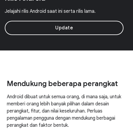
Jelajahi rilis Android saat ini serta rilis lama.
Update
Mendukung beberapa perangkat
Android dibuat untuk semua orang, di mana saja, untuk
memberi orang lebih banyak pilihan dalam desain
perangkat, fitur, dan nilai keseluruhan. Perluas
pengalaman pengguna dengan mendukung berbagai
perangkat dan faktor bentuk.