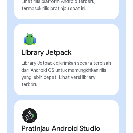
Lihat rilis platform Android terbaru,
termasuk rilis pratinjau saat ini.
Library Jetpack
Library Jetpack dikirimkan secara terpisah
dari Android OS untuk memungkinkan rilis
yang lebih cepat. Lihat versi library
terbaru.
Pratinjau Android Studio