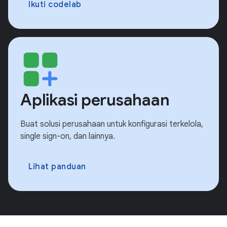
Ikuti codelab
Aplikasi perusahaan
Buat solusi perusahaan untuk konfigurasi terkelola,
single sign-on, dan lainnya.
Lihat panduan