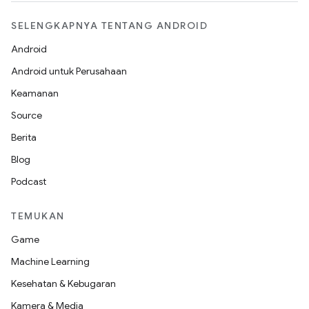
SELENGKAPNYA TENTANG ANDROID
Android
Android untuk Perusahaan
Keamanan
Source
Berita
Blog
Podcast
TEMUKAN
Game
Machine Learning
Kesehatan & Kebugaran
Kamera & Media