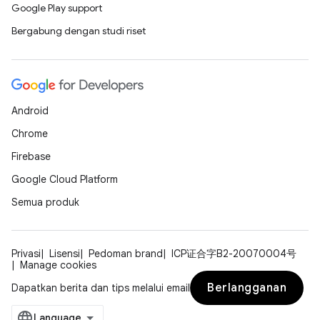
Google Play support
Bergabung dengan studi riset
Android
Chrome
Firebase
Google Cloud Platform
Semua produk
Privasi
Lisensi
Pedoman brand
ICP证合字B2-20070004号
Manage cookies
Berlangganan
Dapatkan berita dan tips melalui email