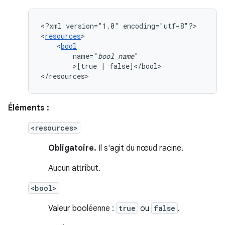
<?xml
version="1.0"
encoding="utf-8"?>

<
resources
<
bool
name="
bool_name
>[true
|
false]</bool>

</resources>
Éléments :
<resources>
Obligatoire.
Il s'agit du nœud racine.
Aucun attribut.
<bool>
Valeur booléenne :
true
ou
false
.