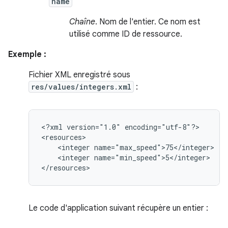
name
Chaîne
. Nom de l'entier. Ce nom est
utilisé comme ID de ressource.
Exemple :
Fichier XML enregistré sous
res/values/integers.xml
:
<?xml
version="1.0"
encoding="utf-8"?>

<integer
<integer
name="min_speed">5</integer>

</resources>
Le code d'application suivant récupère un entier :