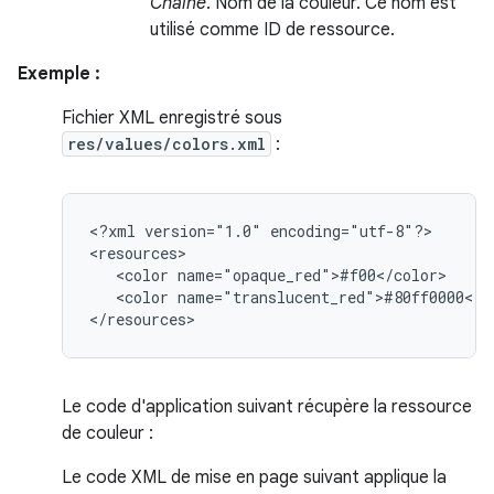
Chaîne
. Nom de la couleur. Ce nom est
utilisé comme ID de ressource.
Exemple :
Fichier XML enregistré sous
res/values/colors.xml
:
<?xml
version="1.0"
encoding="utf-8"?>

<color
<color
name="translucent_red">#80ff0000</co
</resources>
Le code d'application suivant récupère la ressource
de couleur :
Le code XML de mise en page suivant applique la