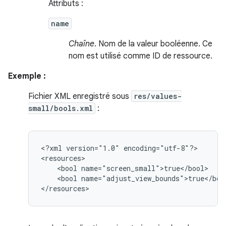
Attributs :
name
Chaîne
. Nom de la valeur booléenne. Ce
nom est utilisé comme ID de ressource.
Exemple :
Fichier XML enregistré sous
res/values-
small/bools.xml
:
<?xml
version="1.0"
encoding="utf-8"?>

<bool
<bool
name="adjust_view_bounds">true</bool
</resources>