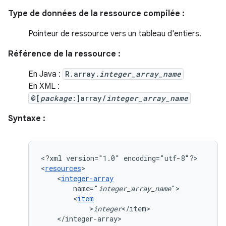
Type de données de la ressource compilée :
Pointeur de ressource vers un tableau d'entiers.
Référence de la ressource :
En Java :
R.array.
integer_array_name
En XML :
@[
package
:]array/
integer_array_name
Syntaxe :
<?xml
version="1.0"
encoding="utf-8"?>

<
resources
<
integer-array
name="
integer_array_name
<
item
>
integer
</integer-array>
