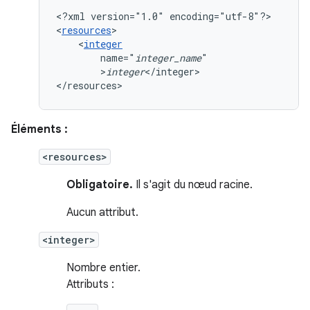
<?xml
version="1.0"
encoding="utf-8"?>

<
resources
<
integer
name="
integer_name
>
integer
</integer>

</resources>
Éléments :
<resources>
Obligatoire.
Il s'agit du nœud racine.
Aucun attribut.
<integer>
Nombre entier.
Attributs :