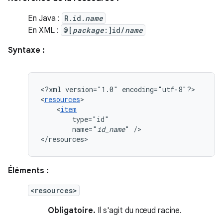
En Java :
R.id.
name
En XML :
@[
package
:]id/
name
Syntaxe :
<?xml
version="1.0"
encoding="utf-8"?>

<
resources
<
item
name="
id_name
"
/>

</resources>
Éléments :
<resources>
Obligatoire.
Il s'agit du nœud racine.