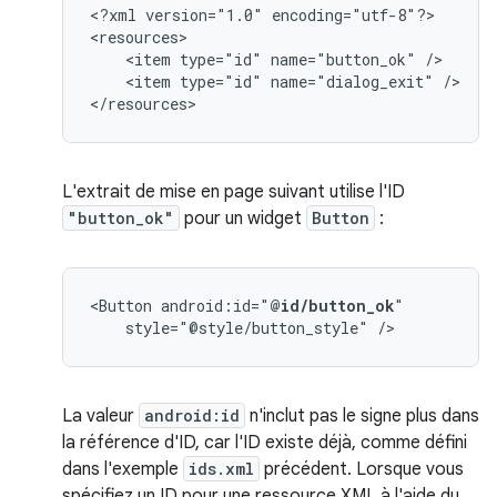
<?xml
version="1.0"
encoding="utf-8"?>

<item
type="id"
name="button_ok"
<item
type="id"
name="dialog_exit"
/>

</resources>
L'extrait de mise en page suivant utilise l'ID
"button_ok"
pour un widget
Button
:
<Button
android:id="
@id/button_ok
style="@style/button_style"
/>
La valeur
android:id
n'inclut pas le signe plus dans
la référence d'ID, car l'ID existe déjà, comme défini
dans l'exemple
ids.xml
précédent. Lorsque vous
spécifiez un ID pour une ressource XML à l'aide du