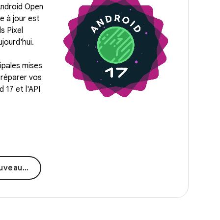
 Android Open
e à jour est
s Pixel
jourd'hui.
ipales mises
préparer vos
 17 et l'API
autés !