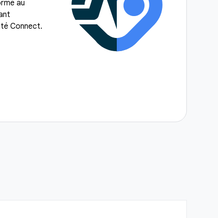
orme au
sant
nté Connect.