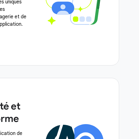
tés uniques
les
agerie et de
pplication.
té et
orme
ication de