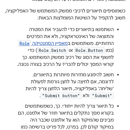
כשמוסיפים תיאורים לרכיבי ממשק המשתמש של האפליקציה,
חשוב להקפיד על השיטות המומלצות הבאות:
השתמשו בתיאורים כדי להעביר את המטרה
והתוצאה של האינטראקציה, ולא את הפרטים
החזותיים. משתמשים ב
מאפיין הסמנטיקה
Role
(כמו
Role.Button
או
Role.Switch
) כדי
לחשוף את הסוג של רכיב ממשק המשתמש. כך
קוראי המסך יכולים להכריז על הרכיב בצורה נכונה.
חשוב להימנע מחזרות מיותרות בתיאורים.
לדוגמה, אם לחיצה על לחצן גורמת לפעולת
'שליחה' באפליקציה, תיאור הלחצן צריך להיות
"Submit"
ולא
"Submit button"
.
כל תיאור צריך להיות ייחודי. כך, כשמשתמשים
בקורא מסך נתקלים בתיאור חוזר של אלמנט, הם
מבינים שהמיקוד הוא על אלמנט שכבר היה
במיקוד קודם לכן. בפרט, לכל פריט ברשימה כמו