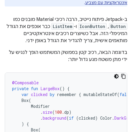
אינטראקציות עם מצביע
.
ב-Jetpack פיתוח נייטיב, הרבה רכיבי Material מובנים כמו
Button
,‏
IconButton
ו-
ListItem
כבר אוכפים את הגודל
המינימלי הזה. אבל כשיוצרים רכיבים אינטראקטיביים
מותאמים אישית, צריך להגדיר את הגודל באופן ידני.
בדוגמה הבאה, רכיב קטן בממשק המשתמש הופך לנגיש על
ידי מתן משטח מגע גדול יותר:
@Composable
private
fun
LargeBox
()
{
var
clicked
by
remember
{
mutableStateOf
(
false
Box
(
Modifier
.
size
(
100.
dp
)
.
background
(
if
(
clicked
)
Color
.
DarkGra
)
{
Box
(