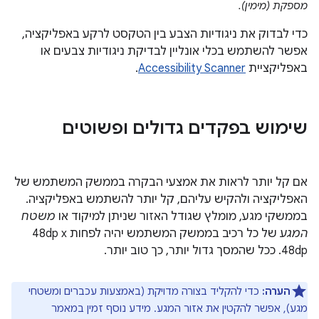
מספקת (מימין).
כדי לבדוק את ניגודיות הצבע בין הטקסט לרקע באפליקציה,
אפשר להשתמש בכלי אונליין לבדיקת ניגודיות צבעים או
באפליקציית
Accessibility Scanner
.
שימוש בפקדים גדולים ופשוטים
אם קל יותר לראות את אמצעי הבקרה בממשק המשתמש של
האפליקציה ולהקיש עליהם, קל יותר להשתמש באפליקציה.
בממשקי מגע, מומלץ שגודל האזור שניתן למיקוד או
משטח
המגע
של כל רכיב בממשק המשתמש יהיה לפחות 48dp‎ x
48dp. ככל שהמסך גדול יותר, כך טוב יותר.
הערה:
כדי להקליד בצורה מדויקת (באמצעות עכברים ומשטחי
מגע), אפשר להקטין את אזור המגע. מידע נוסף זמין במאמר