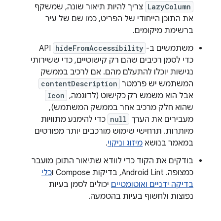
LazyColumn
צריך להיות תיאור שונה, שמשקף
את התוכן הייחודי של הפריט, כמו שם של עיר
ברשימת מיקומים.
משתמשים ב-
hideFromAccessibility
API
כדי לסמן רכיבים שהם רק קישוטיים, כדי ששירותי
נגישות יוכלו להתעלם מהם. אם לרכיב בממשק
המשתמש יש פרמטר
contentDescription
אבל הוא משמש רק כקישוט (לדוגמה,
Icon
שהוא חלק מרכיב אחר בממשק המשתמש),
מעבירים את הערך
null
כדי להימנע מתוויות
מיותרות. תרחישי שימוש מורכבים יותר מפורטים
במאמר בנושא
מיזוג וניקוי
.
בודקים את הקוד כדי לוודא שתיאור התוכן מועבר
כמצופה. ‫Android Lint, בדיקות Compose ו
כלי
בדיקה ידניים ואוטומטיים
יכולים לסמן בעיות
נפוצות ולחשוף בעיות בהטמעה.