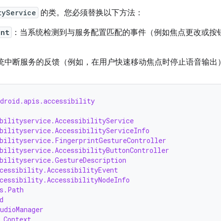
tyService
的类。您必须替换以下方法：
ent
：当系统检测到与服务配置匹配的事件（例如焦点更改或按
统中断服务的反馈（例如，在用户快速移动焦点时停止语音输出
droid.apis.accessibility
bilityservice.AccessibilityService
bilityservice.AccessibilityServiceInfo
bilityservice.FingerprintGestureController
bilityservice.AccessibilityButtonController
bilityservice.GestureDescription
cessibility.AccessibilityEvent
cessibility.AccessibilityNodeInfo
s.Path
d
udioManager
.Context