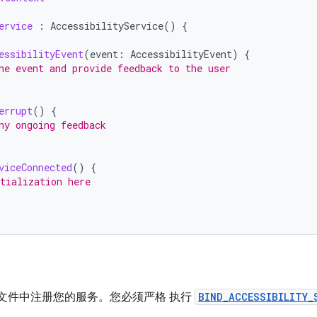
ervice
:
AccessibilityService
()
{
essibilityEvent
(
event
:
AccessibilityEvent
)
{
he event and provide feedback to the user
errupt
()
{
ny ongoing feedback
viceConnected
()
{
tialization here
文件中注册您的服务。您必须严格 执行
BIND_ACCESSIBILITY_