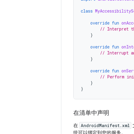
class
MyAccessibilityS
override
fun
onAcc
// Interpret t
}
override
fun
onInt
// Interrupt a
}
override
fun
onSer
// Perform ini
}
}
在清单中声明
在
AndroidManifest.xml
统可以绑定到您的服务。