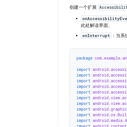
创建一个扩展
Accessibili
onAccessibilityEv
此处解读界面。
onInterrupt
：当系
package
com.example.an
import
android.accessi
import
android.accessi
import
android.accessi
import
android.accessi
import
android.accessi
import
android.view.ac
import
android.view.ac
import
android.graphic
import
android.os.Buil
import
android.media.A
import
android.content