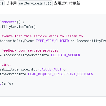
()
以使用
setServiceInfo()
应用运行时更新：
Connected
()
{
bilityServiceInfo
()
 events that this service wants to listen to.
AccessibilityEvent
.
TYPE_VIEW_CLICKED
or
AccessibilityEv
 feedback your service provides.
=
AccessibilityServiceInfo
.
FEEDBACK_SPOKEN
ntime.
sibilityServiceInfo
.
FLAG_DEFAULT
or
ityServiceInfo
.
FLAG_REQUEST_FINGERPRINT_GESTURES
o
(
info
)