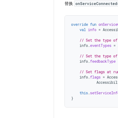
替换
onServiceConnected
override
fun
onService
val
info
=
Accessi
// Set the type of
info
.
eventTypes
=
// Set the type of
info
.
feedbackType
// Set flags at ru
info
.
flags
=
Acces
Accessibil
this
.
setServiceInf
}