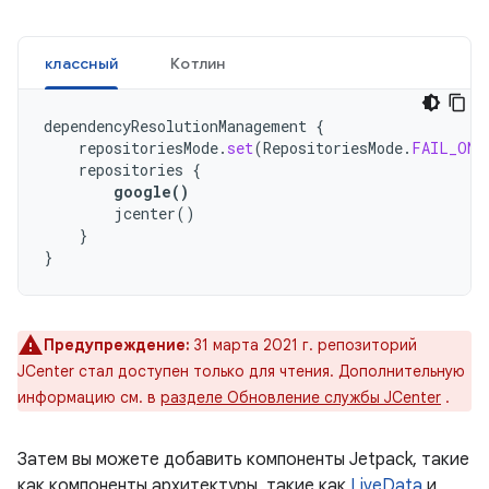
классный
Котлин
dependencyResolutionManagement
{
repositoriesMode
.
set
(
RepositoriesMode
.
FAIL_ON_
repositories
{
google
()
jcenter
()
}
}
Предупреждение:
31 марта 2021 г. репозиторий
JCenter стал доступен только для чтения. Дополнительную
информацию см. в
разделе Обновление службы JCenter
.
Затем вы можете добавить компоненты Jetpack, такие
как компоненты архитектуры, такие как
LiveData
и