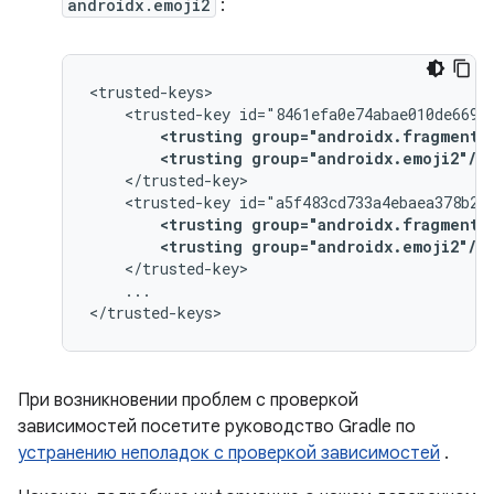
androidx.emoji2
:
<trusted-key
<trusting
group="androidx.fragment"
<trusting
group="androidx.emoji2"/>
<trusted-key
<trusting
group="androidx.fragment"
<trusting
group="androidx.emoji2"/>
...

При возникновении проблем с проверкой
зависимостей посетите руководство Gradle по
устранению неполадок с проверкой зависимостей
.