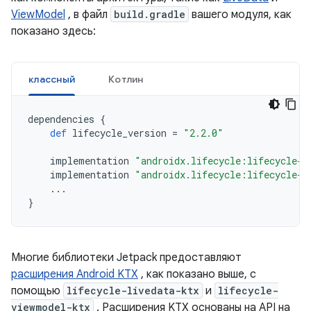
ViewModel
, в файл
build.gradle
вашего модуля, как
показано здесь:
классный
Котлин
dependencies
{
def
lifecycle_version
=
"2.2.0"
implementation
"androidx.lifecycle:lifecycle-l
implementation
"androidx.lifecycle:lifecycle-v
...
}
Многие библиотеки Jetpack предоставляют
расширения Android KTX
, как показано выше, с
помощью
lifecycle-livedata-ktx
и
lifecycle-
viewmodel-ktx
. Расширения KTX основаны на API на