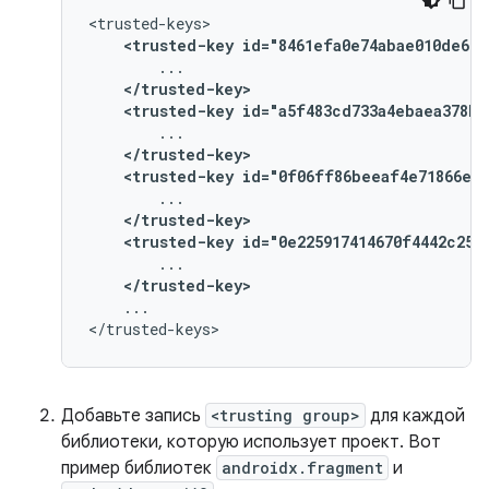
<trusted-key
id="8461efa0e74abae010de669
</trusted-key>
<trusted-key
id="a5f483cd733a4ebaea378b2
</trusted-key>
<trusted-key
id="0f06ff86beeaf4e71866ee5
</trusted-key>
<trusted-key
id="0e225917414670f4442c250
</trusted-key>
...

Добавьте запись
<trusting group>
для каждой
библиотеки, которую использует проект. Вот
пример библиотек
androidx.fragment
и