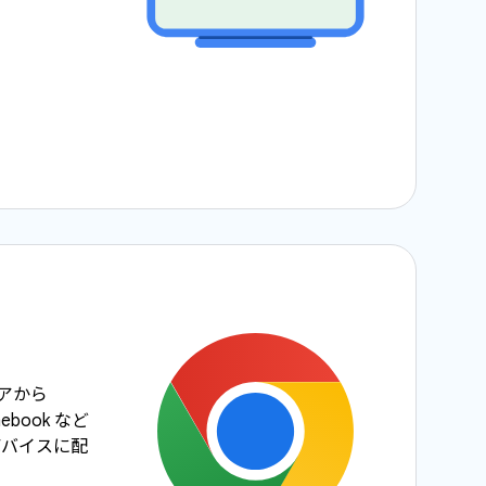
ストアから
mebook など
S デバイスに配