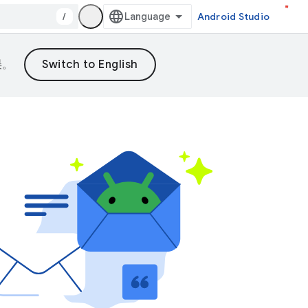
/
Android Studio
误。