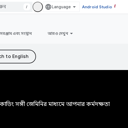
/
Android Studio
সরঞ্জাম এবং সংস্থান
আরও দেখুন
 কোডিং সঙ্গী জেমিনির মাধ্যমে আপনার কর্মদক্ষতা