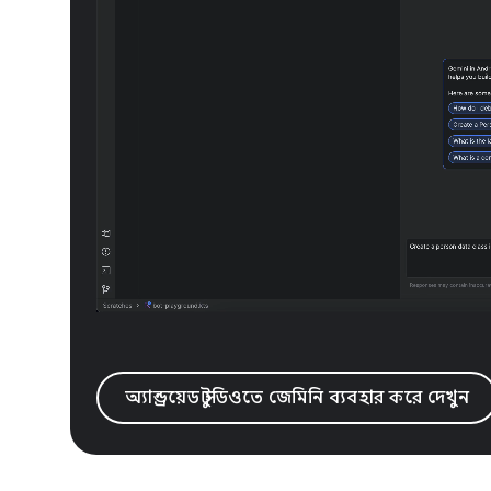
অ্যান্ড্রয়েড স্টুডিওতে জেমিনি ব্যবহার করে দেখুন