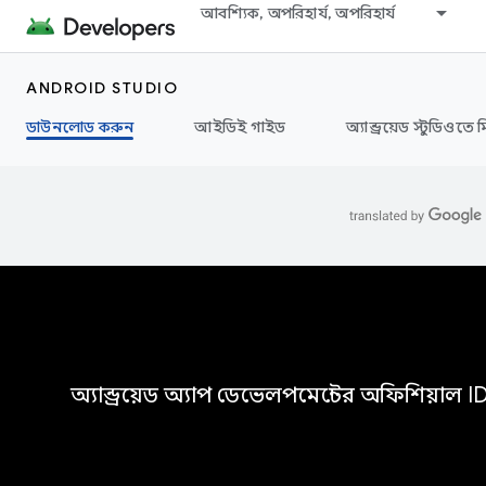
আবশ্যিক, অপরিহার্য, অপরিহার্য
ANDROID STUDIO
ডাউনলোড করুন
আইডিই গাইড
অ্যান্ড্রয়েড স্টুডিওতে 
অ্যান্ড্রয়েড অ্যাপ ডেভেলপমেন্টের অফিশিয়াল 