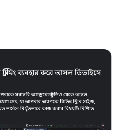
ইস স্ট্রিমিং ব্যবহার করে আসল ডিভাইসে
িং আপনাকে সরাসরি অ্যান্ড্রয়েড স্টুডিও থেকে আসল
োগ দেয়, যা আপনার অ্যাপকে বিভিন্ন স্ক্রিন সাইজ,
েড ভার্সনে নিখুঁতভাবে কাজ করার বিষয়টি নিশ্চিত