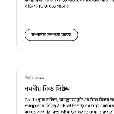
করার সময় আপনি লাইভ এডিটের সাথে সাথে সাথে 
প্রতিফলিত দেখতে পাবেন।
সম্পাদক সম্পর্কে আরো
নির্মাণ করুন
নমনীয় বিল্ড সিস্টেম
Gradle দ্বারা চালিত, অ্যান্ড্রয়েড স্টুডিওর বিল্ড সি
প্রকল্প থেকে বিভিন্ন Android ডিভাইসের জন্য একাধিক 
করতে আপনার বিল্ড কাস্টমাইজ করতে দেয়। তারপরে