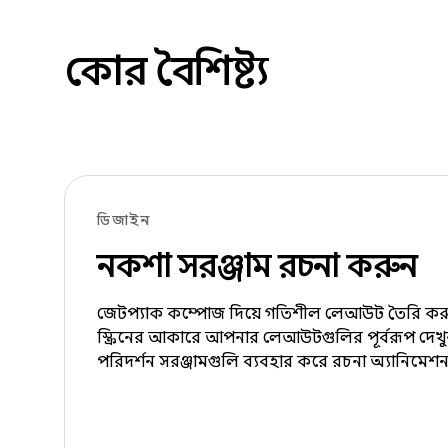
কোর বৈশিষ্ট্য
ডিজাইন
নকশা সরঞ্জাম রচনা করুন
জেটপ্যাক কম্পোজ দিয়ে গতিশীল লেআউট তৈরি ক
স্ক্রিনের আকারে আপনার লেআউটগুলির পূর্বরূপ দেখুন 
পরিদর্শন সরঞ্জামগুলি ব্যবহার করে রচনা অ্যানিমেশ