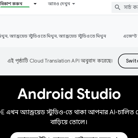
বিকাশ করুন
আরও দেখুন
মিথুন, অ্যান্ড্রয়েড স্টুডিওতে মিথুন, অ্যান্ড্রয়েড স্টুডিওতে মিথুন
এজেন্ট 
এই পৃষ্ঠাটি
Cloud Translation API
অনুবাদ করেছে।
Android Studio
IDE এখন অ্যান্ড্রয়েড স্টুডিও-তে থাকা আপনার AI-চালিত
বাড়িয়ে তোলে।