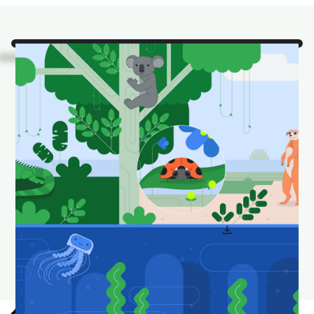
看！
這是我們最喜愛的
Android Studio 動物在自
然棲息地中。
下載並設為桌布，讓桌面看起來有趣又新鮮。
download
下載 Android Studio 桌布