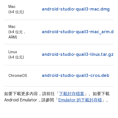
Mac
android-studio-quail3-mac.dmg
(64 位元)
Mac
android-studio-quail3-mac_arm.dm
(64 位元，
ARM)
Linux
android-studio-quail3-linux.tar.gz
(64 位元)
android-studio-quail3-cros.deb
ChromeOS
如要下載更多內容，請前往「
下載封存檔案
」。如要下載
Android Emulator，請參閱「
Emulator 的下載封存檔
」。