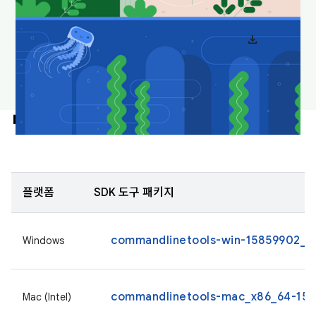
download
Android 스튜디오 배경화면 다운로드
명령줄 도구만
플랫폼
SDK 도구 패키지
commandlinetools-win-15859902_la
Windows
commandlinetools-mac_x86_64-1585
Mac (Intel)