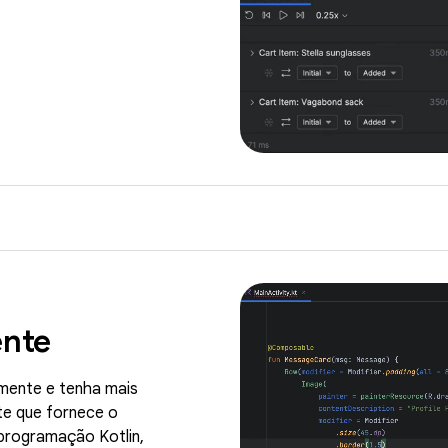
ente
amente e tenha mais
te que fornece o
programação Kotlin,